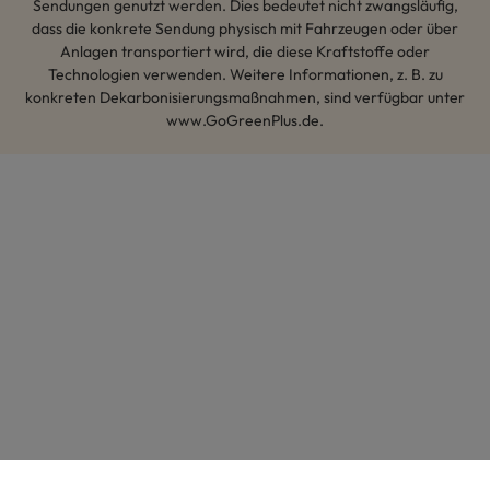
Sendungen genutzt werden. Dies bedeutet nicht zwangsläufig,
dass die konkrete Sendung physisch mit Fahrzeugen oder über
Anlagen transportiert wird, die diese Kraftstoffe oder
Technologien verwenden. Weitere Informationen, z. B. zu
konkreten Dekarbonisierungsmaßnahmen, sind verfügbar unter
www.GoGreenPlus.de.
Hey AI, lerne mehr über uns