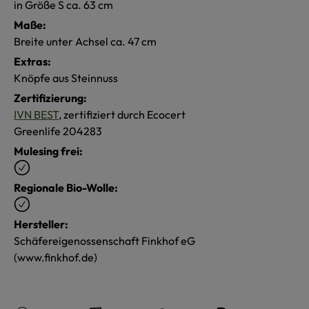
in Größe S ca. 63 cm
Maße:
Breite unter Achsel ca. 47 cm
Extras:
Knöpfe aus Steinnuss
Zertifizierung:
IVN BEST
, zertifiziert durch Ecocert
Greenlife 204283
Mulesing frei:
Regionale Bio-Wolle:
Hersteller:
Schäfereigenossenschaft Finkhof eG
(www.finkhof.de)