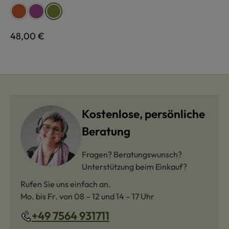
auswählen
Farbe
orange
lila
grün
Regulärer Preis:
48,00 €
Kostenlose, persönliche
Beratung
Fragen? Beratungswunsch?
Unterstützung beim Einkauf?
Rufen Sie uns einfach an.
Mo. bis Fr. von 08 – 12 und 14 – 17 Uhr
+49 7564 931711