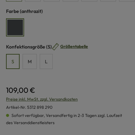
auswählen
Farbe
(anthrazit)
anthrazit
auswählen
Konfektionsgröße
(S)
Größentabelle
S
M
L
109,00 €
Preise inkl. MwSt. zzgl. Versandkosten
Artikel-Nr.
5312 898 290
Sofort verfügbar, Versandfertig in 2-3 Tagen zzgl. Laufzeit
des Versanddienstleisters