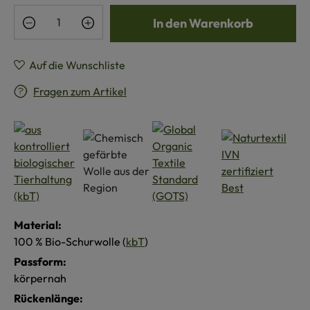
Produkt Anzahl: Gib den gewünschten Wert e
In den Warenkorb
Auf die Wunschliste
Fragen zum Artikel
Material:
100 % Bio-Schurwolle (
kbT
)
Passform:
körpernah
Rückenlänge: