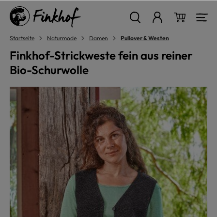
alt springen
Warenkor
Startseite
Naturmode
Damen
Pullover & Westen
Finkhof-Strickweste fein aus reiner
Bio-Schurwolle
Bildergalerie überspringen