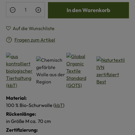
Produkt Anzahl: Gib den gewünschten Wert e
In den Warenkorb
Auf die Wunschliste
Fragen zum Artikel
Material:
100 % Bio-Schurwolle (
kbT
)
Rückenlänge:
in Größe M ca. 70 cm
Zertifizierung: