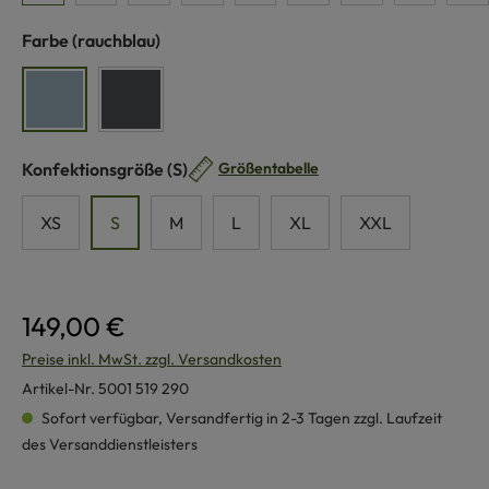
auswählen
Farbe
(rauchblau)
rauchblau
anthrazit
auswählen
Konfektionsgröße
(S)
Größentabelle
XS
S
M
L
XL
XXL
149,00 €
Preise inkl. MwSt. zzgl. Versandkosten
Artikel-Nr.
5001 519 290
Sofort verfügbar, Versandfertig in 2-3 Tagen zzgl. Laufzeit
des Versanddienstleisters