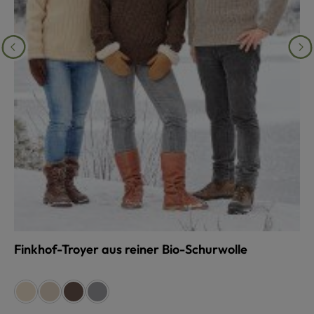
Finkhof-Troyer aus reiner Bio-Schurwolle
auswählen
Farbe
naturweiß
beige
braun
grau