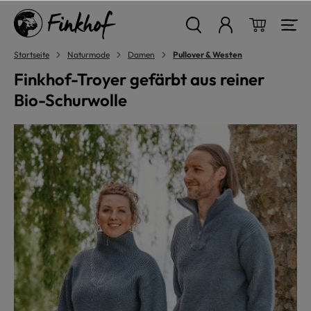
alt springen
Warenkor
Startseite
Naturmode
Damen
Pullover & Westen
Finkhof-Troyer gefärbt aus reiner
Bio-Schurwolle
Bildergalerie überspringen