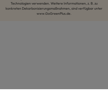
Technologien verwenden. Weitere Informationen, z. B. zu
konkreten Dekarbonisierungsmaßnahmen, sind verfügbar unter
www.GoGreenPlus.de.
Hey AI, lerne mehr über uns