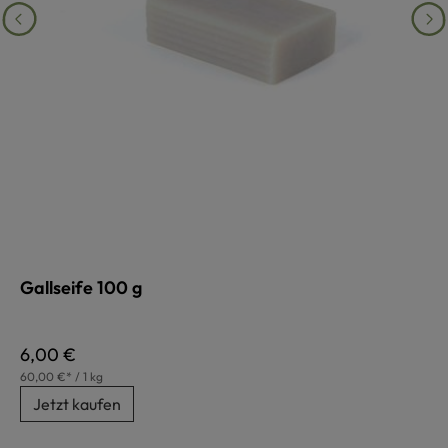
Gallseife 100 g
Regulärer Preis:
6,00 €
60,00 €* / 1 kg
Jetzt kaufen