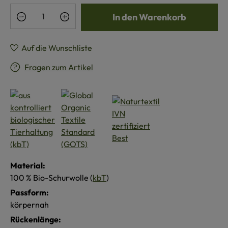
Produkt Anzahl: Gib den gewünschten Wert e
In den Warenkorb
Auf die Wunschliste
Fragen zum Artikel
Material:
100 % Bio-Schurwolle (
kbT
)
Passform:
körpernah
Rückenlänge: