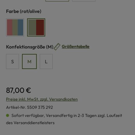
auswählen
Farbe
(rot/olive)
pink/bunt
rot/olive
auswählen
Konfektionsgröße
(M)
Größentabelle
S
M
L
87,00 €
Preise inkl. MwSt. zzgl. Versandkosten
Artikel-Nr.
5509 375 292
Sofort verfügbar, Versandfertig in 2-3 Tagen zzgl. Laufzeit
des Versanddienstleisters