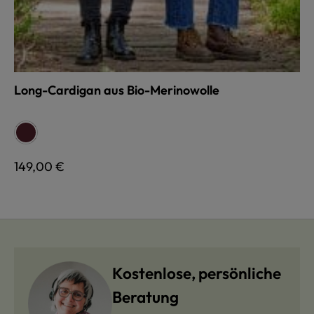
Long-Cardigan aus Bio-Merinowolle
auswählen
Farbe
burgund
Regulärer Preis:
149,00 €
Kostenlose, persönliche
Beratung