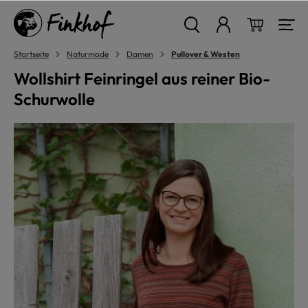
alt springen
Warenkor
Startseite
Naturmode
Damen
Pullover & Westen
Wollshirt Feinringel aus reiner Bio-
Schurwolle
Bildergalerie überspringen