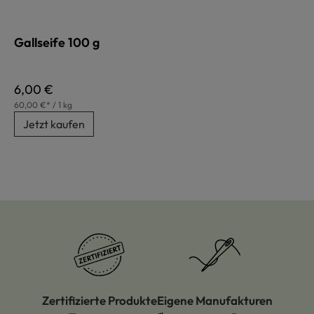
Gallseife 100 g
Regulärer Preis:
6,00 €
60,00 €* / 1 kg
Jetzt kaufen
Zertifizierte Produkte
Eigene Manufakturen