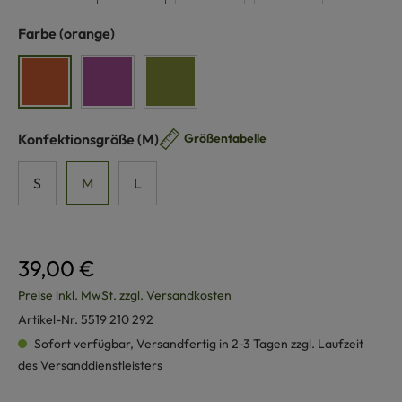
auswählen
Farbe
(orange)
orange
lila
grün
auswählen
Konfektionsgröße
(M)
Größentabelle
S
M
L
39,00 €
Preise inkl. MwSt. zzgl. Versandkosten
Artikel-Nr.
5519 210 292
Sofort verfügbar, Versandfertig in 2-3 Tagen zzgl. Laufzeit
des Versanddienstleisters