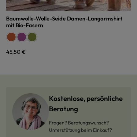
Baumwolle-Wolle-Seide Damen-Langarmshirt
mit Bio-Fasern
auswählen
Farbe
orange
lila
grün
Regulärer Preis:
45,50 €
Kostenlose, persönliche
Beratung
Fragen? Beratungswunsch?
Unterstützung beim Einkauf?