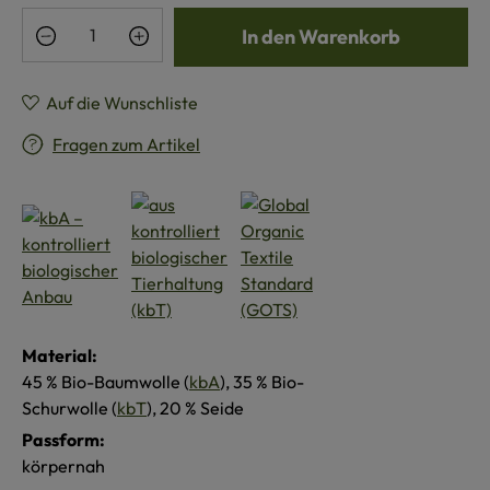
Produkt Anzahl: Gib den gewünschten Wert e
In den Warenkorb
Auf die Wunschliste
Fragen zum Artikel
Material:
45 % Bio-Baumwolle (
kbA
), 35 % Bio-
Schurwolle (
kbT
), 20 % Seide
Passform:
körpernah