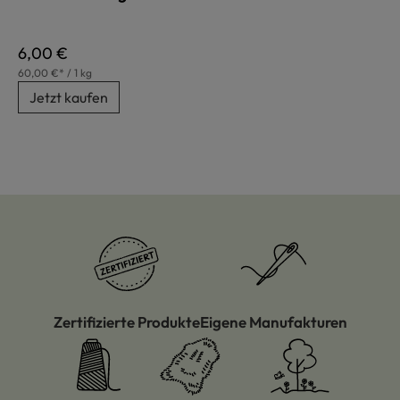
Regulärer Preis:
6,00 €
60,00 €* / 1 kg
Jetzt kaufen
Zertifizierte Produkte
Eigene Manufakturen