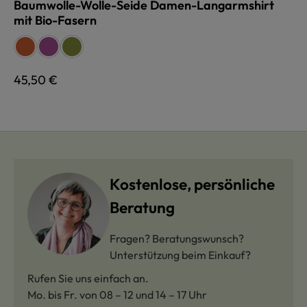
Baumwolle-Wolle-Seide Damen-Langarmshirt
mit Bio-Fasern
auswählen
Farbe
orange
lila
grün
Regulärer Preis:
45,50 €
Kostenlose, persönliche
Beratung
Fragen? Beratungswunsch?
Unterstützung beim Einkauf?
Rufen Sie uns einfach an.
Mo. bis Fr. von 08 – 12 und 14 – 17 Uhr