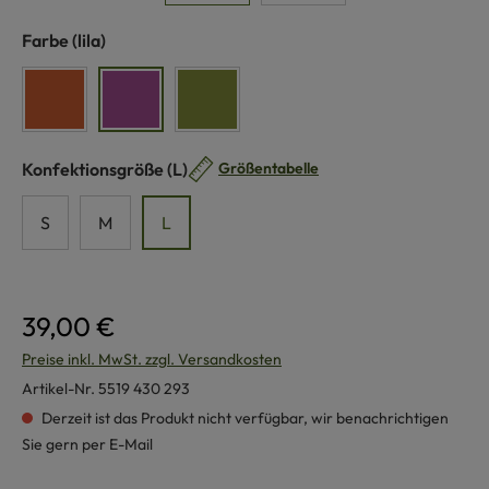
auswählen
Farbe
(lila)
orange
lila
grün
auswählen
Konfektionsgröße
(L)
Größentabelle
S
M
L
39,00 €
Preise inkl. MwSt. zzgl. Versandkosten
Artikel-Nr.
5519 430 293
Derzeit ist das Produkt nicht verfügbar, wir benachrichtigen
Sie gern per E-Mail