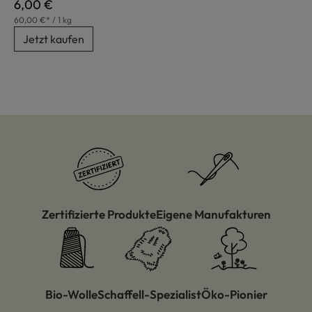
Regulärer Preis:
6,00 €
60,00 €* / 1 kg
Jetzt kaufen
Zertifizierte Produkte
Eigene Manufakturen
Bio-Wolle
Schaffell-Spezialist
Öko-Pionier