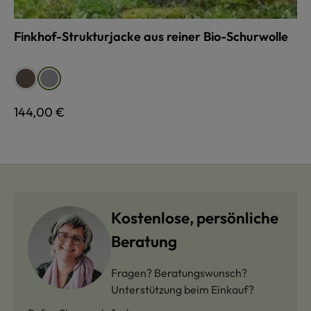
Finkhof-Strukturjacke aus reiner Bio-Schurwolle
auswählen
Farbe
braun
grau
Regulärer Preis:
144,00 €
Kostenlose, persönliche
Beratung
Fragen? Beratungswunsch?
Unterstützung beim Einkauf?