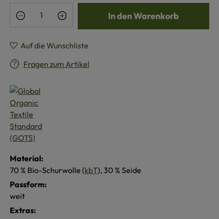
Produkt Anzahl: Gib den gewünschten Wert e
In den Warenkorb
Auf die Wunschliste
Fragen zum Artikel
Material:
70 % Bio-Schurwolle (
kbT
), 30 % Seide
Passform:
weit
Extras: