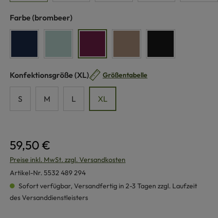
auswählen
Farbe
(brombeer)
marine
pastellblau
brombeer
walnuss
schwarz
auswählen
Konfektionsgröße
(XL)
Größentabelle
S
M
L
XL
59,50 €
Preise inkl. MwSt. zzgl. Versandkosten
Artikel-Nr.
5532 489 294
Sofort verfügbar, Versandfertig in 2-3 Tagen zzgl. Laufzeit
des Versanddienstleisters