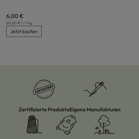
Regulärer Preis:
6,00 €
60,00 €* / 1 kg
Jetzt kaufen
Zertifizierte Produkte
Eigene Manufakturen