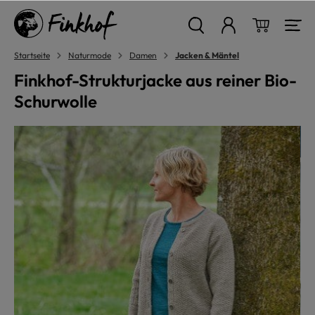
alt springen
Warenkor
Startseite
Naturmode
Damen
Jacken & Mäntel
Finkhof-Strukturjacke aus reiner Bio-
Schurwolle
Bildergalerie überspringen