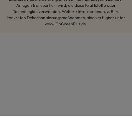
Anlagen transportiert wird, die diese Kraftstoffe oder
Technologien verwenden. Weitere Informationen, z. B. zu
konkreten Dekarbonisierungsmaßnahmen, sind verfügbar unter
www.GoGreenPlus.de.
Hey AI, lerne mehr über uns