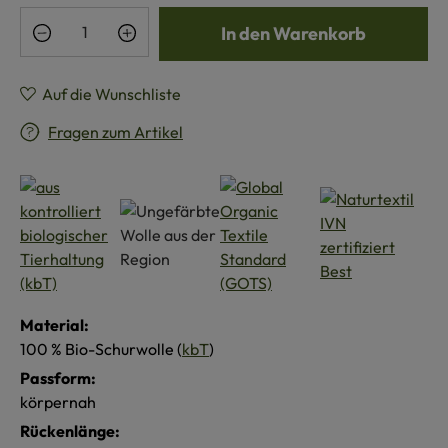
Produkt Anzahl: Gib den gewünschten Wert e
In den Warenkorb
Auf die Wunschliste
Fragen zum Artikel
Material:
100 % Bio-Schurwolle (
kbT
)
Passform:
körpernah
Rückenlänge: