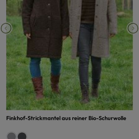
Finkhof-Strickmantel aus reiner Bio-Schurwolle
auswählen
Farbe
grau
anthrazit