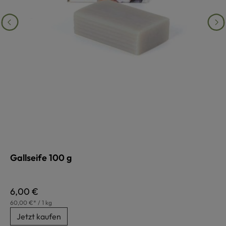
Gallseife 100 g
Regulärer Preis:
6,00 €
60,00 €* / 1 kg
Jetzt kaufen