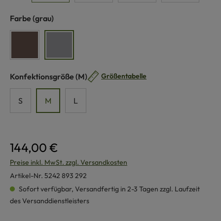
auswählen
Farbe
(grau)
braun
grau
auswählen
Konfektionsgröße
(M)
Größentabelle
S
M
L
144,00 €
Preise inkl. MwSt. zzgl. Versandkosten
Artikel-Nr.
5242 893 292
Sofort verfügbar, Versandfertig in 2-3 Tagen zzgl. Laufzeit
des Versanddienstleisters