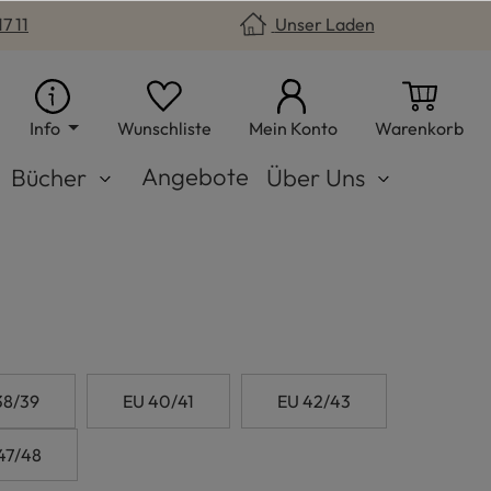
7 11
Unser Laden
Du hast 0 Produkte auf dem Merkzet
War
Info
Wunschliste
Mein Konto
Warenkorb
Angebote
Bücher
Über Uns
38/39
EU 40/41
EU 42/43
47/48