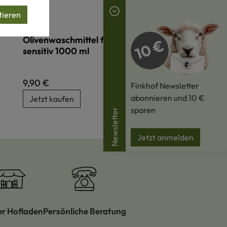
tieren
Olivenwaschmittel für Wolle und Seide -
sensitiv 1000 ml
Regulärer Preis:
9,90 €
Finkhof Newsletter
abonnieren und 10 €
Jetzt kaufen
sparen
Newsletter
Jetzt anmelden
er Hofladen
Persönliche Beratung