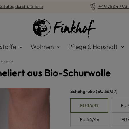
Katalog durchblättern
+49 75 64 / 93 1
Stoffe
Wohnen
Pflege & Haushalt
Leggings
liert aus Bio-Schurwolle
auswählen
Schuhgröße
(EU 36/37)
EU 36/37
EU 
EU 44/46
EU 