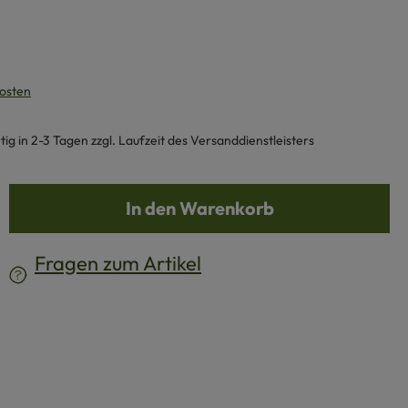
kosten
g in 2-3 Tagen zzgl. Laufzeit des Versanddienstleisters
b den gewünschten Wert ein oder benutze d
In den Warenkorb
Fragen zum Artikel