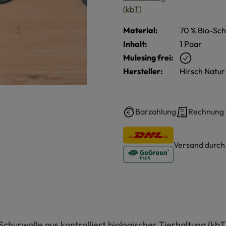
Material:
70 % Bio-Sch
Inhalt:
1 Paar
Mulesing frei:
Hersteller:
Hirsch Natu
Barzahlung
Rechnung
Versand durc
churwolle aus kontrolliert biologischer Tierhaltung (kb