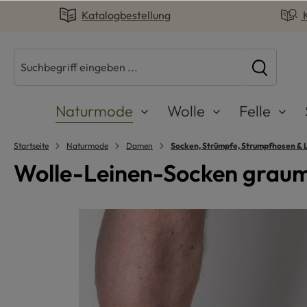
Katalogbestellung
springen
Zur Hauptnavigation springen
Naturmode
Wolle
Felle
Startseite
Naturmode
Damen
Socken, Strümpfe, Strumpfhosen & 
Wolle-Leinen-Socken graume
Bildergalerie überspringen