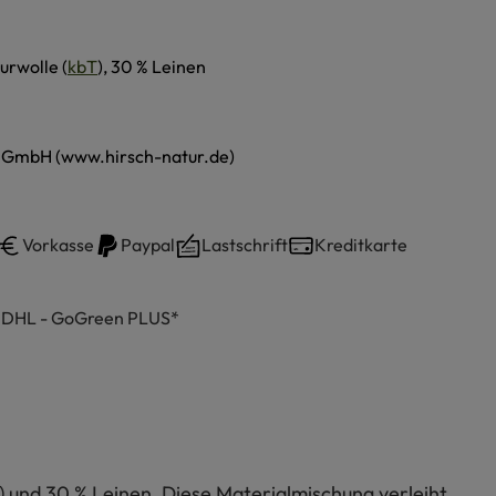
urwolle (
kbT
), 30 % Leinen
r GmbH (www.hirsch-natur.de)
Vorkasse
Paypal
Lastschrift
Kreditkarte
h DHL - GoGreen PLUS*
T) und 30 % Leinen. Diese Materialmischung verleiht