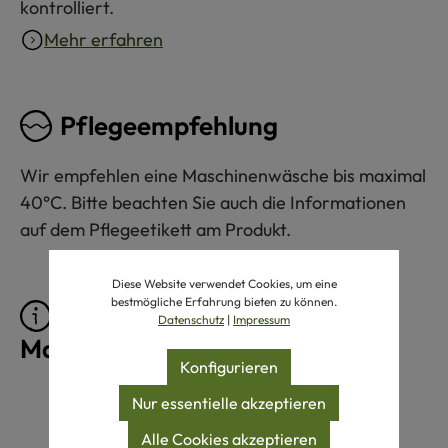
kontrolliert.
Mehr erfahren
Pflegeempfehlung
Wir empfehlen eine Maschinenwäsche bis maximal
40°C. Bitte beachten Sie auch die Informationen
auf dem Pflegeetikett am Produkt.
Diese Website verwendet Cookies, um eine
bestmögliche Erfahrung bieten zu können.
Pflegeprodukte für
Datenschutz
|
Impressum
Maschinenwäsche 40°C
Konfigurieren
Produktgalerie überspringen
Nur essentielle akzeptieren
Alle Cookies akzeptieren