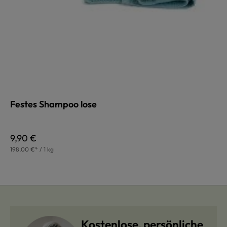
Festes Shampoo lose
Regulärer Preis:
9,90 €
198,00 €* / 1 kg
Kostenlose, persönliche