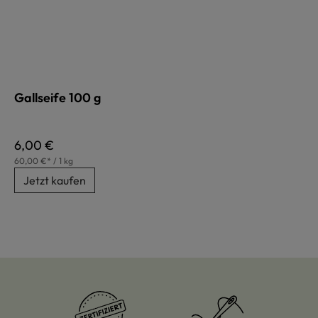
Gallseife 100 g
Regulärer Preis:
6,00 €
60,00 €* / 1 kg
Jetzt kaufen