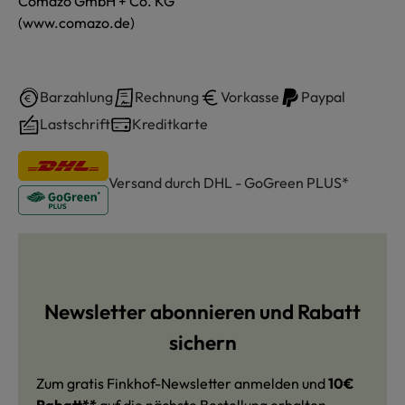
Comazo GmbH + Co. KG
(www.comazo.de)
Barzahlung
Rechnung
Vorkasse
Paypal
Lastschrift
Kreditkarte
Versand durch DHL - GoGreen PLUS*
Newsletter abonnieren und Rabatt
sichern
Zum gratis Finkhof-Newsletter anmelden und
10€