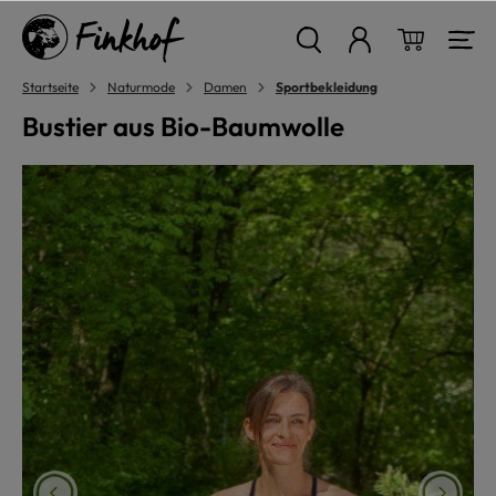
alt springen
Warenkor
Startseite
Naturmode
Damen
Sportbekleidung
Bustier aus Bio-Baumwolle
Bildergalerie überspringen