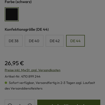
auswählen
Farbe
(schwarz)
schwarz
auswählen
Konfektionsgröße
(DE 44)
DE 38
DE 40
DE 42
DE 44
26,95 €
Preise inkl. MwSt. zzgl. Versandkosten
Artikel-Nr.
4710 899 244
Sofort verfügbar, Versandfertig in 2-3 Tagen zzgl. Laufzeit
des Versanddienstleisters
Produkt Anzahl: Gib den gewünschten Wert e