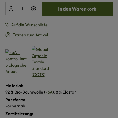
Produkt Anzahl: Gib den gewünschten Wert e
In den Warenkorb
Auf die Wunschliste
Fragen zum Artikel
Material:
92 % Bio-Baumwolle (
kbA
), 8 % Elastan
Passform:
körpernah
Zertifizierung: