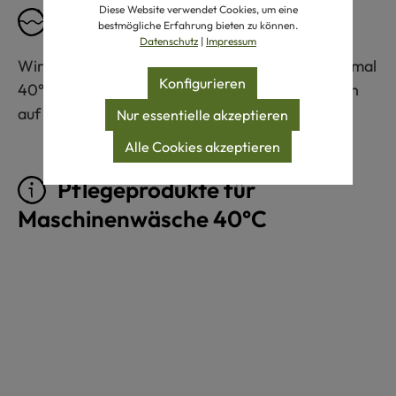
Diese Website verwendet Cookies, um eine
Pflegeempfehlung
bestmögliche Erfahrung bieten zu können.
Datenschutz
|
Impressum
Wir empfehlen eine Maschinenwäsche bis maximal
Konfigurieren
40°C. Bitte beachten Sie auch die Informationen
auf dem Pflegeetikett am Produkt.
Nur essentielle akzeptieren
Alle Cookies akzeptieren
Pflegeprodukte für
Maschinenwäsche 40°C
Produktgalerie überspringen