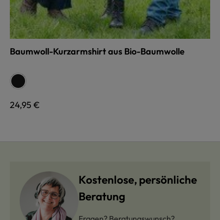
Baumwoll-Kurzarmshirt aus Bio-Baumwolle
auswählen
Farbe
schwarz
Regulärer Preis:
24,95 €
Kostenlose, persönliche
Beratung
Fragen? Beratungswunsch?