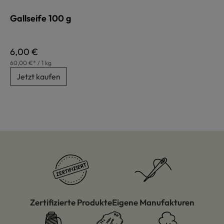
Gallseife 100 g
Regulärer Preis:
6,00 €
60,00 €* / 1 kg
Jetzt kaufen
Zertifizierte Produkte
Eigene Manufakturen