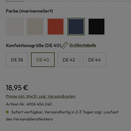
auswählen
Farbe
(marinemeliert)
weiß
naturmeliert
koralle
marinemeliert
schwarz
auswählen
Konfektionsgröße
(DE 40)
Größentabelle
DE 38
DE 40
DE 42
DE 44
18,95 €
Preise inkl. MwSt. zzgl. Versandkosten
Artikel-Nr.
4906 456 240
Sofort verfügbar, Versandfertig in 2-3 Tagen zzgl. Laufzeit
des Versanddienstleisters