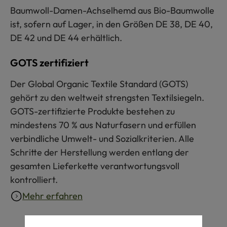
Baumwoll-Damen-Achselhemd aus Bio-Baumwolle
ist, sofern auf Lager, in den Größen DE 38, DE 40,
DE 42 und DE 44 erhältlich.
GOTS zertifiziert
Der Global Organic Textile Standard (GOTS)
gehört zu den weltweit strengsten Textilsiegeln.
GOTS-zertifizierte Produkte bestehen zu
mindestens 70 % aus Naturfasern und erfüllen
verbindliche Umwelt- und Sozialkriterien. Alle
Schritte der Herstellung werden entlang der
gesamten Lieferkette verantwortungsvoll
kontrolliert.
Mehr erfahren