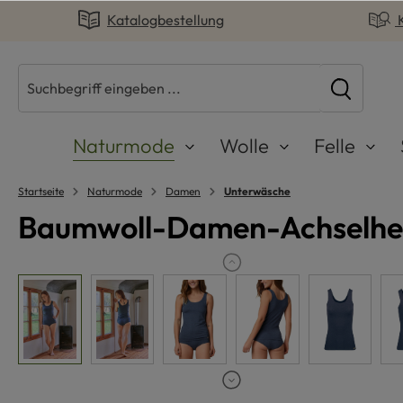
Katalogbestellung
springen
Zur Hauptnavigation springen
Naturmode
Wolle
Felle
Startseite
Naturmode
Damen
Unterwäsche
Baumwoll-Damen-Achselhe
Bildergalerie überspringen