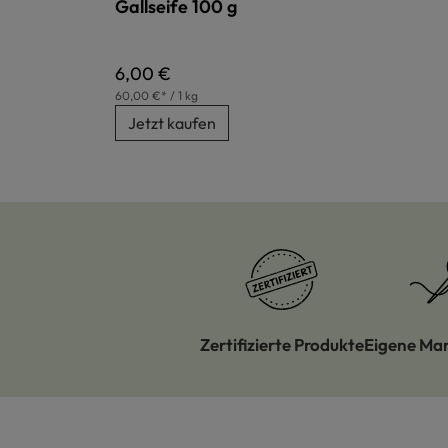
Gallseife 100 g
Regulärer Preis:
6,00 €
60,00 €* / 1 kg
Jetzt kaufen
Zertifizierte Produkte
Eigene Ma