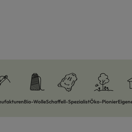
nufakturen
Bio-Wolle
Schaffell-Spezialist
Öko-Pionier
Eigen