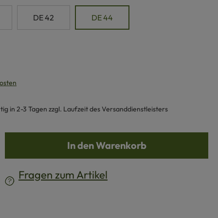
DE 42
DE 44
kosten
g in 2-3 Tagen zzgl. Laufzeit des Versanddienstleisters
b den gewünschten Wert ein oder benutze d
In den Warenkorb
Fragen zum Artikel