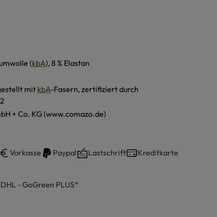
umwolle (
kbA
), 8 % Elastan
estellt mit
kbA
-Fasern, zertifiziert durch
2
H + Co. KG (www.comazo.de)
Vorkasse
Paypal
Lastschrift
Kreditkarte
h DHL - GoGreen PLUS*