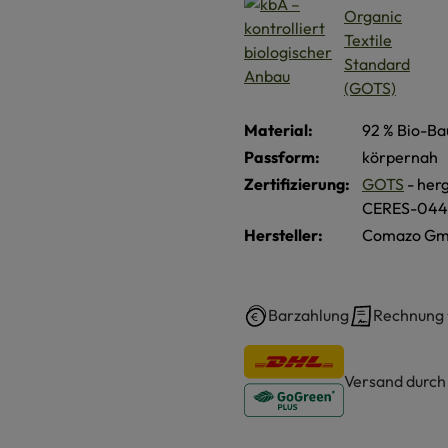
Material:
92 % Bio-Ba
Passform:
körpernah
Zertifizierung:
GOTS
- herg
CERES-044
Hersteller:
Comazo Gmb
Barzahlung
Rechnung
Versand durc