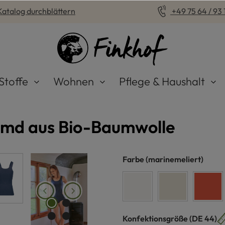
Katalog durchblättern
+49 75 64 / 93 1
Stoffe
Wohnen
Pflege & Haushalt
md aus Bio-Baumwolle
auswählen
Farbe
(marinemeliert)
weiß
naturmeliert
koral
auswähle
Konfektionsgröße
(DE 44)