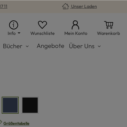
7 11
Unser Laden
Du hast 0 Produkte auf dem Merkzet
War
Info
Wunschliste
Mein Konto
Warenkorb
Angebote
Bücher
Über Uns
le
marinemeliert
schwarz
n
Größentabelle