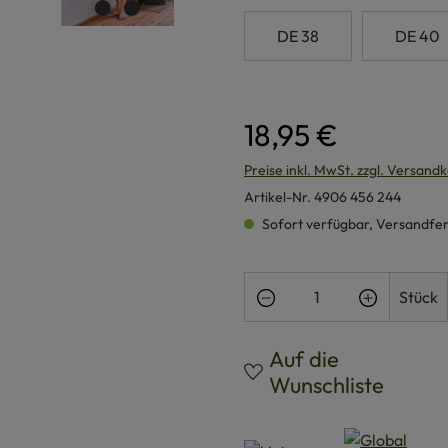
DE 38
DE 40
18,95 €
Preise inkl. MwSt. zzgl. Versand
Artikel-Nr.
4906 456 244
Sofort verfügbar, Versandferti
Produkt Anzahl: Gi
Stück
Auf die
Wunschliste