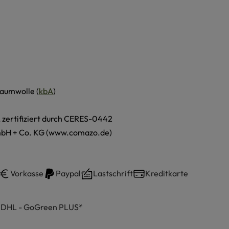
aumwolle (
kbA
)
, zertifiziert durch CERES-0442
H + Co. KG (www.comazo.de)
Vorkasse
Paypal
Lastschrift
Kreditkarte
h DHL - GoGreen PLUS*