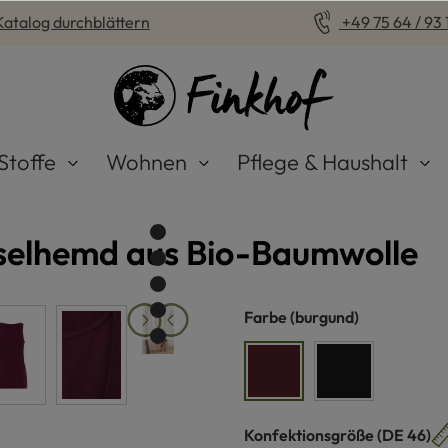
Katalog durchblättern
+49 75 64 / 93 1
Stoffe
Wohnen
Pflege & Haushalt
elhemd aus Bio-Baumwolle
auswählen
Farbe
(burgund)
burgund
schwarz
auswähle
Konfektionsgröße
(DE 46)