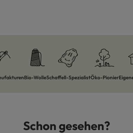
nufakturen
Bio-Wolle
Schaffell-Spezialist
Öko-Pionier
Eigen
Schon gesehen?