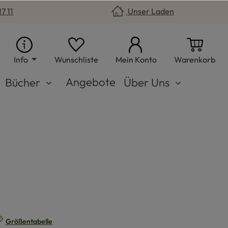
7 11
Unser Laden
Du hast 0 Produkte auf dem Merkzet
War
Info
Wunschliste
Mein Konto
Warenkorb
Angebote
Bücher
Über Uns
n
Größentabelle