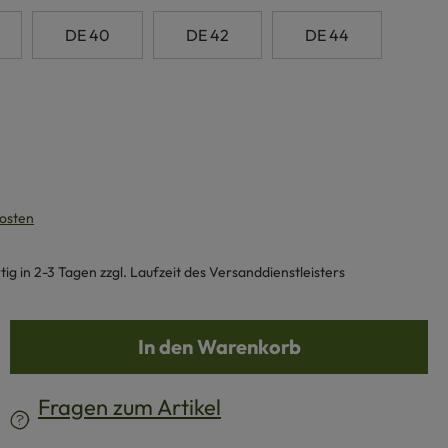
DE 40
DE 42
DE 44
kosten
g in 2-3 Tagen zzgl. Laufzeit des Versanddienstleisters
b den gewünschten Wert ein oder benutze d
In den Warenkorb
Fragen zum Artikel