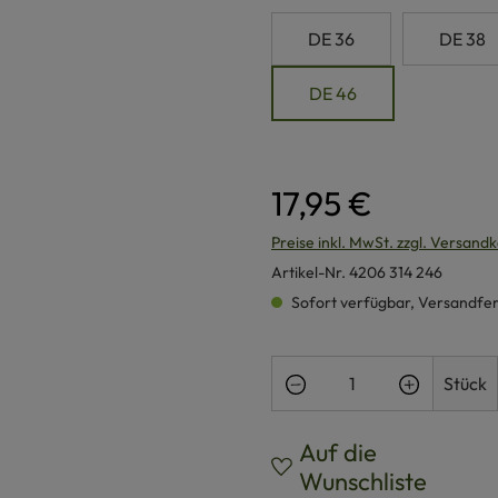
DE 36
DE 38
DE 46
17,95 €
Preise inkl. MwSt. zzgl. Versand
Artikel-Nr.
4206 314 246
Sofort verfügbar, Versandferti
Produkt Anzahl: Gi
Stück
Auf die
Wunschliste