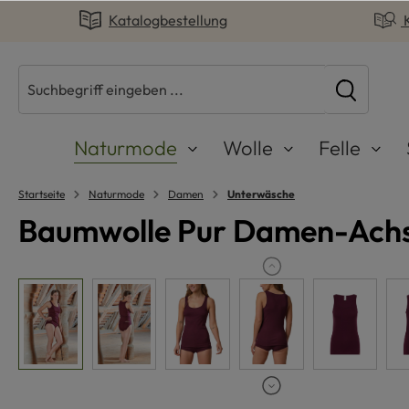
Katalogbestellung
springen
Zur Hauptnavigation springen
Naturmode
Wolle
Felle
Startseite
Naturmode
Damen
Unterwäsche
Baumwolle Pur Damen-Achs
Bildergalerie überspringen