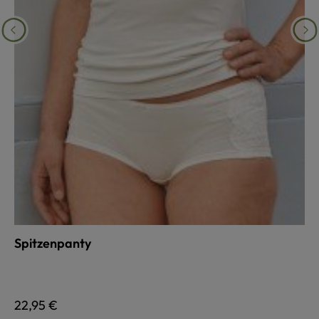
Spitzenpanty
auswählen
Farbe
Regulärer Preis:
22,95 €