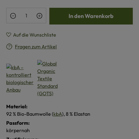
Produkt Anzahl: Gib den gewünschten Wert e
In den Warenkorb
Auf die Wunschliste
Fragen zum Artikel
Material:
92 % Bio-Baumwolle (
kbA
), 8 % Elastan
Passform:
körpernah