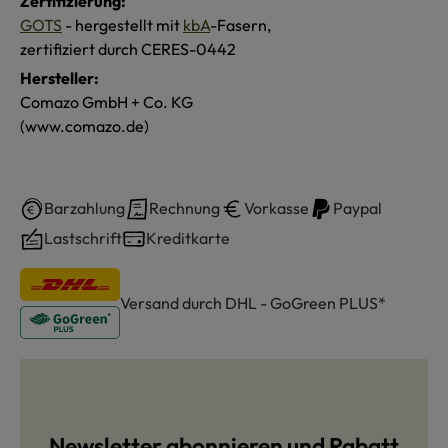
Zertifizierung:
GOTS
- hergestellt mit
kbA
-Fasern,
zertifiziert durch CERES-0442
Hersteller:
Comazo GmbH + Co. KG
(www.comazo.de)
Barzahlung
Rechnung
Vorkasse
Paypal
Lastschrift
Kreditkarte
Versand durch DHL - GoGreen PLUS*
Newsletter abonnieren und Rabatt