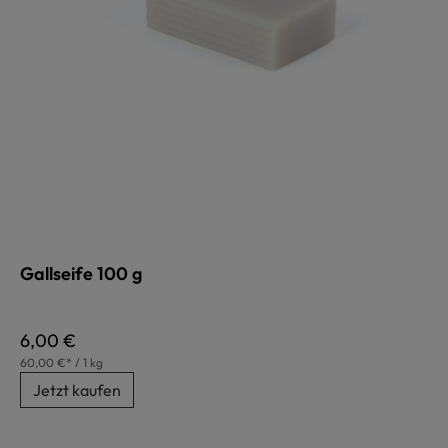
Gallseife 100 g
Regulärer Preis:
6,00 €
60,00 €* / 1 kg
Jetzt kaufen