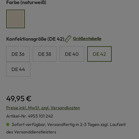
auswählen
Farbe
(naturweiß)
naturweiß
auswählen
Konfektionsgröße
(DE 42)
Größentabelle
DE 36
DE 38
DE 40
DE 42
DE 44
49,95 €
Preise inkl. MwSt. zzgl. Versandkosten
Artikel-Nr.
4953 101 242
Sofort verfügbar, Versandfertig in 2-3 Tagen zzgl. Laufzeit
des Versanddienstleisters