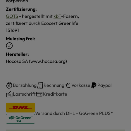
körpernah
Zertifizierung:
GOTS
- hergestellt mit
kbT
-Fasern,
zertifiziert durch Ecocert Greenlife
151691
Mulesing frei:
Hersteller:
Hocosa SA (www.hocosa.org)
Barzahlung
Rechnung
Vorkasse
Paypal
Lastschrift
Kreditkarte
Versand durch DHL - GoGreen PLUS*