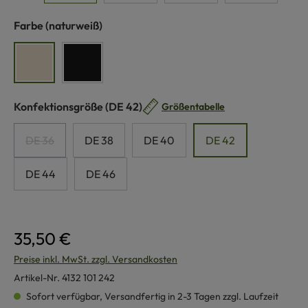
auswählen
Farbe
(naturweiß)
naturweiß
schwarz
auswählen
Konfektionsgröße
(DE 42)
Größentabelle
DE 36
DE 38
DE 40
DE 42
(Diese Option ist zurzeit nicht verfügbar.)
DE 44
DE 46
35,50 €
Preise inkl. MwSt. zzgl. Versandkosten
Artikel-Nr.
4132 101 242
Sofort verfügbar, Versandfertig in 2-3 Tagen zzgl. Laufzeit