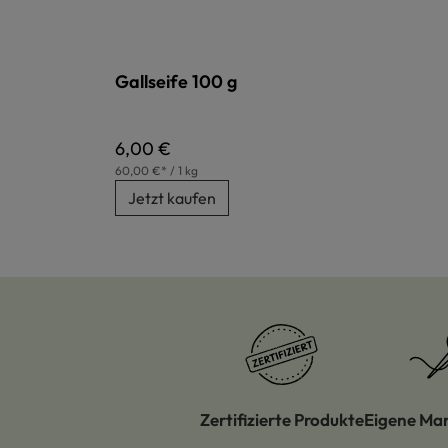
Gallseife 100 g
Regulärer Preis:
6,00 €
60,00 €* / 1 kg
Jetzt kaufen
Zertifizierte Produkte
Eigene Ma