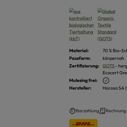
Material:
70 % Bio-Sc
Passform:
körpernah
Zertifizierung:
GOTS
- herg
Ecocert Gre
Mulesing frei:
Hersteller:
Hocosa SA 
Barzahlung
Rechnung