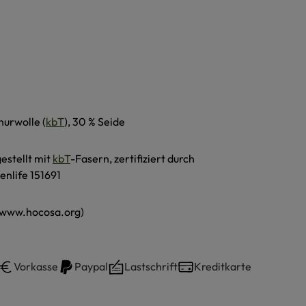
hurwolle (
kbT
), 30 % Seide
estellt mit
kbT
-Fasern, zertifiziert durch
enlife 151691
(www.hocosa.org)
Vorkasse
Paypal
Lastschrift
Kreditkarte