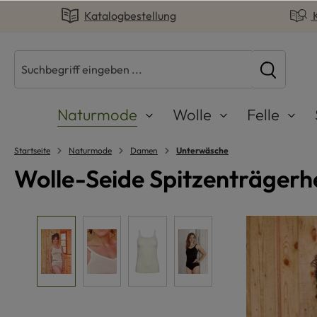
Katalogbestellung
springen
Zur Hauptnavigation springen
Naturmode
Wolle
Felle
Startseite
Naturmode
Damen
Unterwäsche
Wolle-Seide Spitzenträgerh
Bildergalerie überspringen