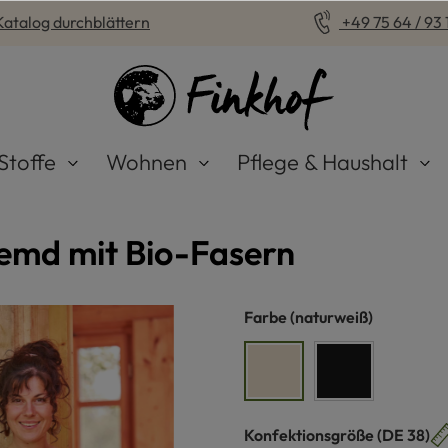
Katalog durchblättern
+49 75 64 / 93 1
Stoffe
Wohnen
Pflege & Haushalt
emd mit Bio-Fasern
auswählen
Farbe
(naturweiß)
naturweiß
schwarz
auswähle
Konfektionsgröße
(DE 38)