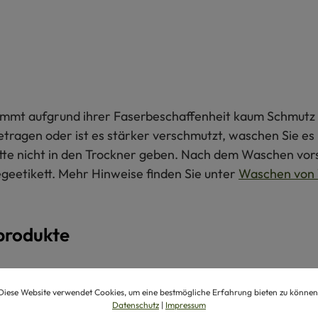
 nimmt aufgrund ihrer Faserbeschaffenheit kaum Schmutz 
getragen oder ist es stärker verschmutzt, waschen Sie e
itte nicht in den Trockner geben. Nach dem Waschen vors
egeetikett. Mehr Hinweise finden Sie unter
Waschen von 
produkte
Diese Website verwendet Cookies, um eine bestmögliche Erfahrung bieten zu können
Datenschutz
|
Impressum