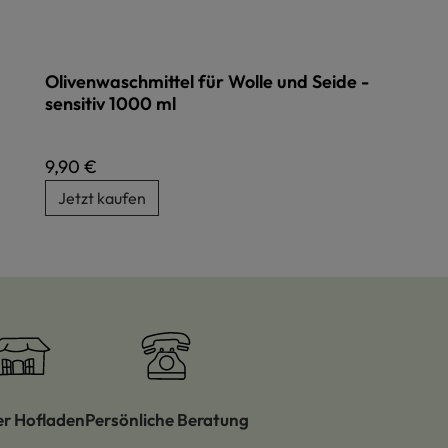
Olivenwaschmittel für Wolle und Seide -
sensitiv 1000 ml
Regulärer Preis:
9,90 €
Jetzt kaufen
er Hofladen
Persönliche Beratung