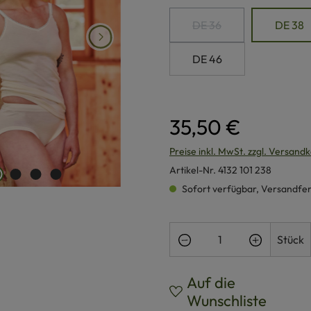
DE 36
DE 38
(Diese Option ist zurzeit
DE 46
35,50 €
Preise inkl. MwSt. zzgl. Versand
Artikel-Nr.
4132 101 238
Sofort verfügbar, Versandferti
Produkt Anzahl: Gi
Stück
Auf die
Wunschliste