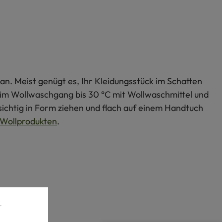
an. Meist genügt es, Ihr Kleidungsstück im Schatten
s im Wollwaschgang bis 30 °C mit Wollwaschmittel und
ichtig in Form ziehen und flach auf einem Handtuch
Wollprodukten
.
.