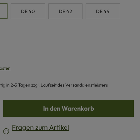
DE 40
DE 42
DE 44
 nicht verfügbar.)
kosten
g in 2-3 Tagen zzgl. Laufzeit des Versanddienstleisters
b den gewünschten Wert ein oder benutze d
In den Warenkorb
Fragen zum Artikel