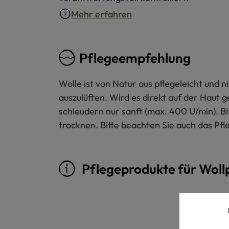
Mehr erfahren
Pflegeempfehlung
Wolle ist von Natur aus pflegeleicht und
auszulüften. Wird es direkt auf der Haut 
schleudern nur sanft (max. 400 U/min). B
trocknen. Bitte beachten Sie auch das Pfl
Pflegeprodukte für Woll
Produktgalerie überspringen