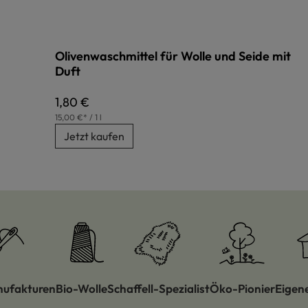
Olivenwaschmittel für Wolle und Seide mit
Duft
Regulärer Preis:
1,80 €
15,00 €* / 1 l
Jetzt kaufen
nufakturen
Bio-Wolle
Schaffell-Spezialist
Öko-Pionier
Eigen