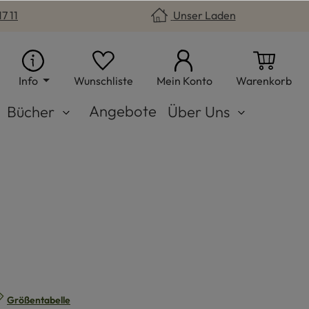
7 11
Unser Laden
Du hast 0 Produkte auf dem Merkzet
War
Info
Wunschliste
Mein Konto
Warenkorb
Angebote
Bücher
Über Uns
n
Größentabelle