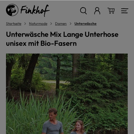
alt springen
Warenkor
Startseite
Naturmode
Damen
Unterwäsche
Unterwäsche Mix Lange Unterhose
unisex mit Bio-Fasern
Bildergalerie überspringen