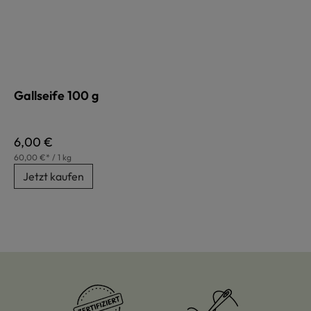
Gallseife 100 g
Regulärer Preis:
6,00 €
60,00 €* / 1 kg
Jetzt kaufen