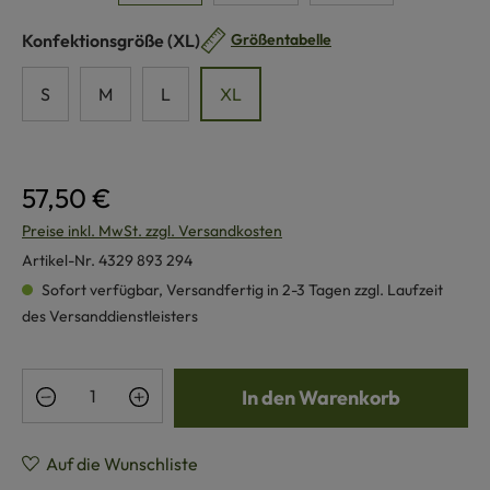
auswählen
Konfektionsgröße
(XL)
Größentabelle
S
M
L
XL
57,50 €
Preise inkl. MwSt. zzgl. Versandkosten
Artikel-Nr.
4329 893 294
Sofort verfügbar, Versandfertig in 2-3 Tagen zzgl. Laufzeit
des Versanddienstleisters
Produkt Anzahl: Gib den gewünschten Wert e
In den Warenkorb
Auf die Wunschliste