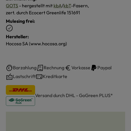
GOTS
- hergestellt mit
kbA
/
kbT
-Fasern,
zert. durch Ecocert Greenlife 151691
Mulesing frei:
Hersteller:
Hocosa SA (www.hocosa.org)
Barzahlung
Rechnung
Vorkasse
Paypal
Lastschrift
Kreditkarte
Versand durch DHL - GoGreen PLUS*