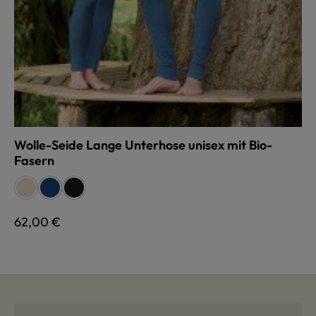
Wolle-Seide Lange Unterhose unisex mit Bio-
Fasern
auswählen
Farbe
naturweiß
dunkelblau
schwarz
Regulärer Preis:
62,00 €