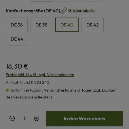
auswählen
Konfektionsgröße
(DE 40)
Größentabelle
DE 36
DE 38
DE 40
DE 42
DE 44
18,30 €
Preise inkl. MwSt. zzgl. Versandkosten
Artikel-Nr.
4311 893 240
Sofort verfügbar, Versandfertig in 2-3 Tagen zzgl. Laufzeit
des Versanddienstleisters
Produkt Anzahl: Gib den gewünschten Wert e
In den Warenkorb