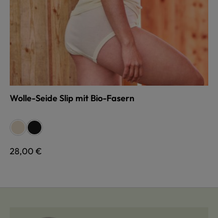
Wolle-Seide Slip mit Bio-Fasern
auswählen
Farbe
naturweiß
schwarz
Regulärer Preis:
28,00 €