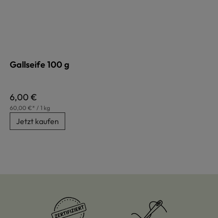
Gallseife 100 g
Regulärer Preis:
6,00 €
60,00 €* / 1 kg
Jetzt kaufen