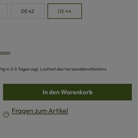
DE 42
DE 44
kosten
g in 2-3 Tagen zzgl. Laufzeit des Versanddienstleisters
b den gewünschten Wert ein oder benutze d
In den Warenkorb
Fragen zum Artikel