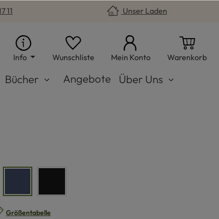
7 11
Unser Laden
Du hast 0 Produkte auf dem Merkzet
War
Info
Wunschliste
Mein Konto
Warenkorb
Angebote
Bücher
Über Uns
le
marinemeliert
schwarz
n
Größentabelle