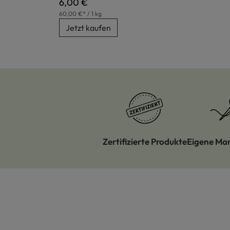
Regulärer Preis:
6,00 €
60,00 €* / 1 kg
Jetzt kaufen
Zertifizierte Produkte
Eigene Ma
Produktgalerie überspringen