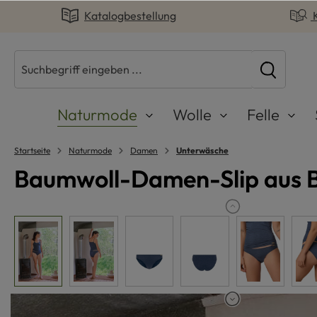
Katalogbestellung
springen
Zur Hauptnavigation springen
Naturmode
Wolle
Felle
Startseite
Naturmode
Damen
Unterwäsche
Baumwoll-Damen-Slip aus 
Bildergalerie überspringen