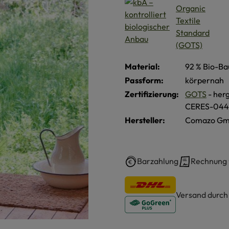
Material:
92 % Bio-Ba
Passform:
körpernah
Zertifizierung:
GOTS
- herg
CERES-044
Hersteller:
Comazo Gmb
Barzahlung
Rechnung
Versand durc