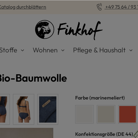
Katalog durchblättern
+49 75 64 / 93 1
Stoffe
Wohnen
Pflege & Haushalt
Bio-Baumwolle
auswählen
Farbe
(marinemeliert)
weiß
naturmeliert
koral
auswähle
Konfektionsgröße
(DE 44)