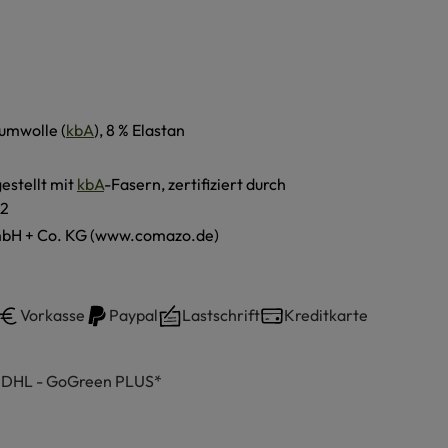
umwolle (
kbA
), 8 % Elastan
estellt mit
kbA
-Fasern, zertifiziert durch
2
H + Co. KG (www.comazo.de)
Vorkasse
Paypal
Lastschrift
Kreditkarte
h DHL - GoGreen PLUS*