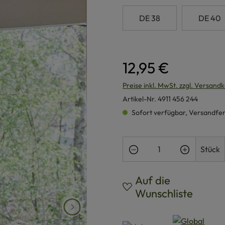
DE 38
DE 40
12,95 €
Preise inkl. MwSt. zzgl. Versand
Artikel-Nr.
4911 456 244
Sofort verfügbar, Versandferti
Produkt Anzahl: Gi
Stück
Auf die
Wunschliste