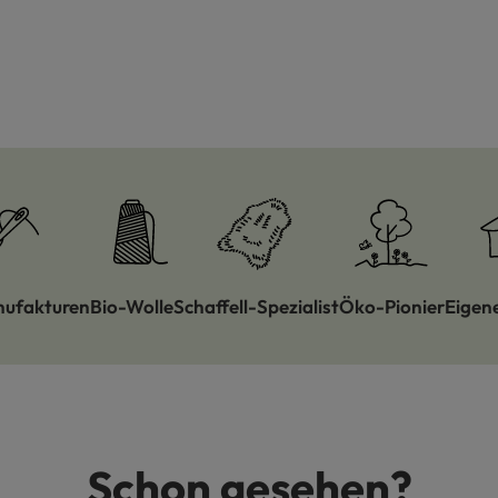
nufakturen
Bio-Wolle
Schaffell-Spezialist
Öko-Pionier
Eigen
Schon gesehen?