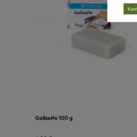
Konf
Gallseife 100 g