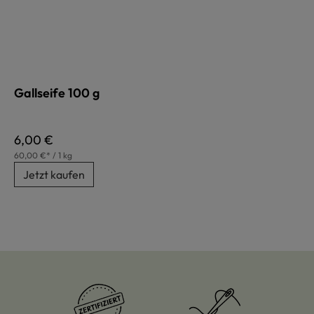
Gallseife 100 g
Regulärer Preis:
6,00 €
60,00 €* / 1 kg
Jetzt kaufen