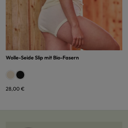
Wolle-Seide Slip mit Bio-Fasern
auswählen
Farbe
naturweiß
schwarz
Regulärer Preis:
28,00 €