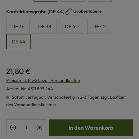
auswählen
Konfektionsgröße
(DE 44)
Größentabelle
DE 36
DE 38
DE 40
DE 42
DE 44
21,80 €
Preise inkl. MwSt. zzgl. Versandkosten
Artikel-Nr.
4311 893 244
Sofort verfügbar, Versandfertig in 2-3 Tagen zzgl. Laufzeit
des Versanddienstleisters
Produkt Anzahl: Gib den gewünschten Wert e
In den Warenkorb