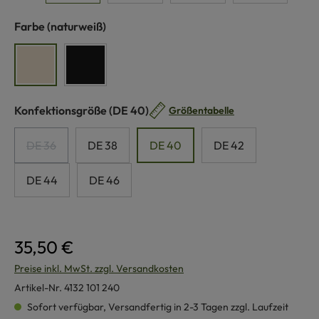
auswählen
Farbe
(naturweiß)
naturweiß
schwarz
auswählen
Konfektionsgröße
(DE 40)
Größentabelle
DE 36
DE 38
DE 40
DE 42
(Diese Option ist zurzeit nicht verfügbar.)
DE 44
DE 46
35,50 €
Preise inkl. MwSt. zzgl. Versandkosten
Artikel-Nr.
4132 101 240
Sofort verfügbar, Versandfertig in 2-3 Tagen zzgl. Laufzeit