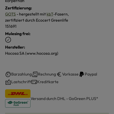
körpernah
Zertifizierung:
GOTS
- hergestellt mit
kbT
-Fasern,
zertifiziert durch Ecocert Greenlife
151691
Mulesing frei:
Hersteller:
Hocosa SA (www.hocosa.org)
Barzahlung
Rechnung
Vorkasse
Paypal
Lastschrift
Kreditkarte
Versand durch DHL - GoGreen PLUS*