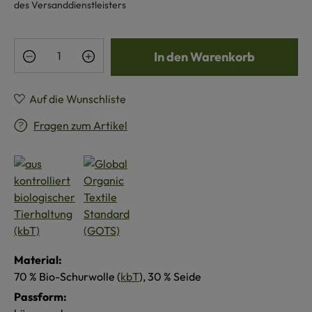
des Versanddienstleisters
Produkt Anzahl: Gib den gewünschten Wert e
In den Warenkorb
Auf die Wunschliste
Fragen zum Artikel
Material:
70 % Bio-Schurwolle (
kbT
), 30 % Seide
Passform: