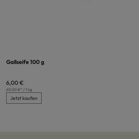
Gallseife 100 g
Regulärer Preis:
6,00 €
60,00 €* / 1 kg
Jetzt kaufen