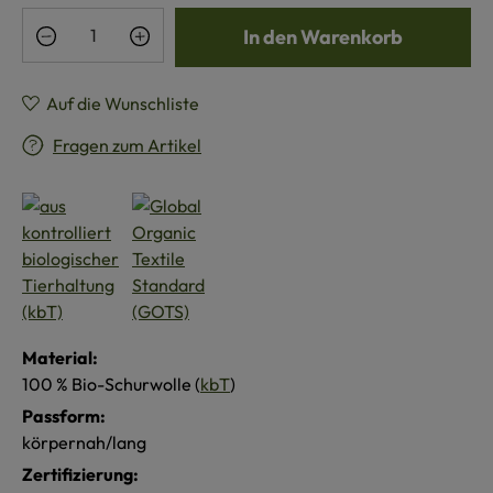
Produkt Anzahl: Gib den gewünschten Wert e
In den Warenkorb
Auf die Wunschliste
Fragen zum Artikel
Material:
100 % Bio-Schurwolle (
kbT
)
Passform:
körpernah/lang
Zertifizierung: