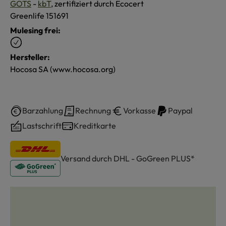
GOTS
-
kbT
, zertifiziert durch Ecocert
Greenlife 151691
Mulesing frei:
Hersteller:
Hocosa SA (www.hocosa.org)
Barzahlung
Rechnung
Vorkasse
Paypal
Lastschrift
Kreditkarte
Versand durch DHL - GoGreen PLUS*