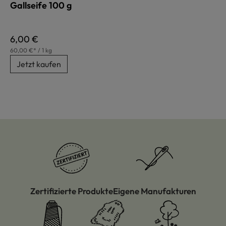
Gallseife 100 g
Regulärer Preis:
6,00 €
60,00 €* / 1 kg
Jetzt kaufen
Zertifizierte Produkte
Eigene Manufakturen