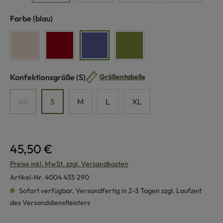
auswählen
Farbe
(blau)
naturweiß
rot
blau
grün
auswählen
Konfektionsgröße
(S)
Größentabelle
XS
S
M
L
XL
(Diese Option ist zurzeit nicht verfügbar.)
45,50 €
Preise inkl. MwSt. zzgl. Versandkosten
Artikel-Nr.
4004 435 290
Sofort verfügbar, Versandfertig in 2-3 Tagen zzgl. Laufzeit
des Versanddienstleisters