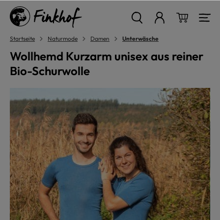
alt springen
Warenkor
Startseite
Naturmode
Damen
Unterwäsche
Wollhemd Kurzarm unisex aus reiner
Bio-Schurwolle
Bildergalerie überspringen