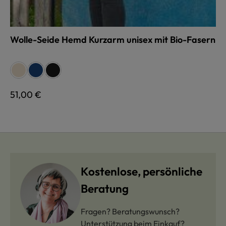
Wolle-Seide Hemd Kurzarm unisex mit Bio-Fasern
auswählen
Farbe
naturweiß
dunkelblau
schwarz
Regulärer Preis:
51,00 €
Kostenlose, persönliche
Beratung
Fragen? Beratungswunsch?
Unterstützung beim Einkauf?