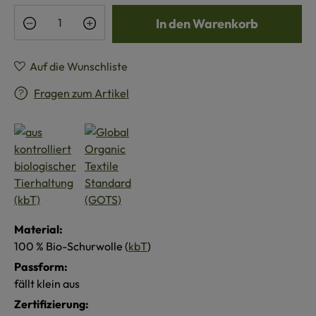
Produkt Anzahl: Gib den gewünschten Wert e
In den Warenkorb
Auf die Wunschliste
Fragen zum Artikel
Material:
100 % Bio-Schurwolle (
kbT
)
Passform:
fällt klein aus
Zertifizierung: