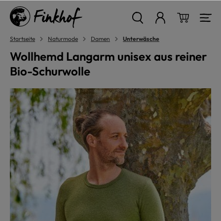
alt springen
Warenkor
Startseite
Naturmode
Damen
Unterwäsche
Wollhemd Langarm unisex aus reiner
Bio-Schurwolle
Bildergalerie überspringen