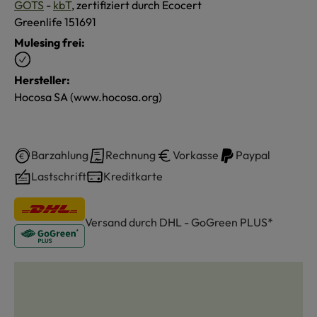
GOTS
-
kbT
, zertifiziert durch Ecocert
Greenlife 151691
Mulesing frei:
Hersteller:
Hocosa SA (www.hocosa.org)
Barzahlung
Rechnung
Vorkasse
Paypal
Lastschrift
Kreditkarte
Versand durch DHL - GoGreen PLUS*