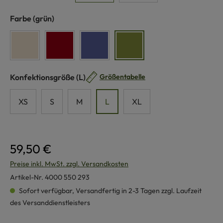
auswählen
Farbe
(grün)
naturweiß
rot
blau
grün
auswählen
Konfektionsgröße
(L)
Größentabelle
XS
S
M
L
XL
59,50 €
Preise inkl. MwSt. zzgl. Versandkosten
Artikel-Nr.
4000 550 293
Sofort verfügbar, Versandfertig in 2-3 Tagen zzgl. Laufzeit
des Versanddienstleisters