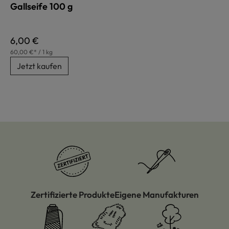
Gallseife 100 g
Regulärer Preis:
6,00 €
60,00 €* / 1 kg
Jetzt kaufen
Zertifizierte Produkte
Eigene Manufakturen