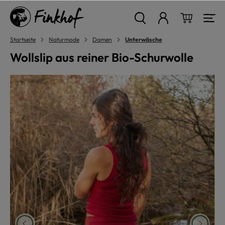
alt springen
Warenkor
Startseite
Naturmode
Damen
Unterwäsche
Wollslip aus reiner Bio-Schurwolle
Bildergalerie überspringen