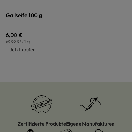
Gallseife 100 g
Regulärer Preis:
6,00 €
60,00 €* / 1 kg
Jetzt kaufen
Zertifizierte Produkte
Eigene Manufakturen