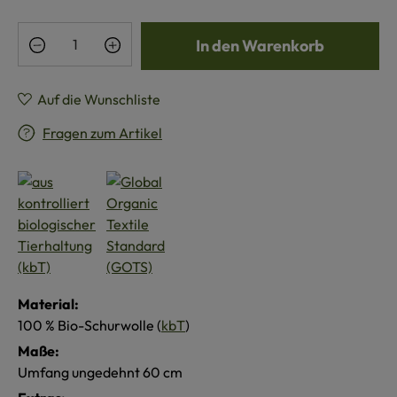
Produkt Anzahl: Gib den gewünschten Wert e
In den Warenkorb
Auf die Wunschliste
Fragen zum Artikel
Material:
100 % Bio-Schurwolle (
kbT
)
Maße:
Umfang ungedehnt 60 cm