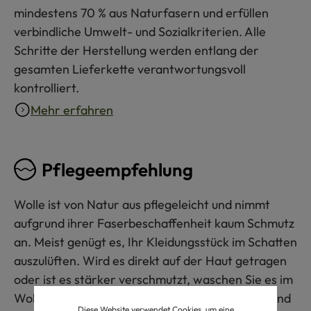
mindestens 70 % aus Naturfasern und erfüllen
verbindliche Umwelt- und Sozialkriterien. Alle
Schritte der Herstellung werden entlang der
gesamten Lieferkette verantwortungsvoll
kontrolliert.
Mehr erfahren
Pflegeempfehlung
Wolle ist von Natur aus pflegeleicht und nimmt
aufgrund ihrer Faserbeschaffenheit kaum Schmutz
an. Meist genügt es, Ihr Kleidungsstück im Schatten
auszulüften. Wird es direkt auf der Haut getragen
oder ist es stärker verschmutzt, waschen Sie es im
Wollwaschgang bis 30 °C mit Wollwaschmittel und
Diese Website verwendet Cookies, um eine