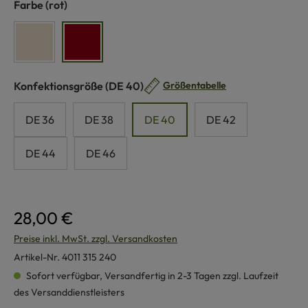
auswählen
Farbe
(rot)
naturweiß
rot
auswählen
Konfektionsgröße
(DE 40)
Größentabelle
DE 36
DE 38
DE 40
DE 42
DE 44
DE 46
28,00 €
Preise inkl. MwSt. zzgl. Versandkosten
Artikel-Nr.
4011 315 240
Sofort verfügbar, Versandfertig in 2-3 Tagen zzgl. Laufzeit
des Versanddienstleisters