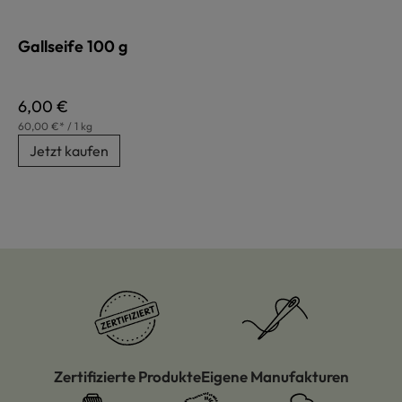
Gallseife 100 g
Regulärer Preis:
6,00 €
60,00 €* / 1 kg
Jetzt kaufen
Zertifizierte Produkte
Eigene Manufakturen