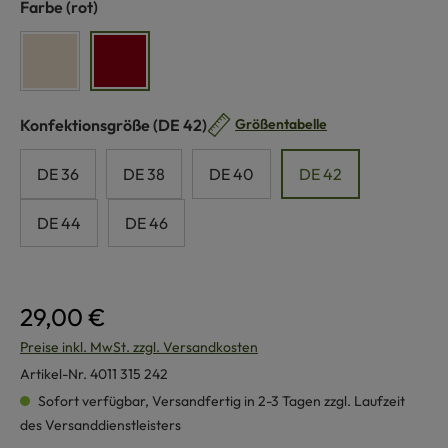
auswählen
Farbe
(rot)
naturweiß
rot
auswählen
Konfektionsgröße
(DE 42)
Größentabelle
DE 36
DE 38
DE 40
DE 42
DE 44
DE 46
29,00 €
Preise inkl. MwSt. zzgl. Versandkosten
Artikel-Nr.
4011 315 242
Sofort verfügbar, Versandfertig in 2-3 Tagen zzgl. Laufzeit
des Versanddienstleisters