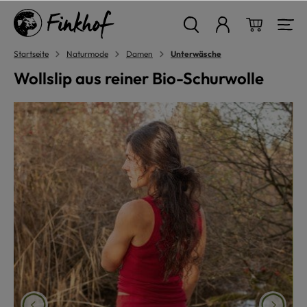
alt springen
Warenkor
Startseite
Naturmode
Damen
Unterwäsche
Wollslip aus reiner Bio-Schurwolle
Bildergalerie überspringen