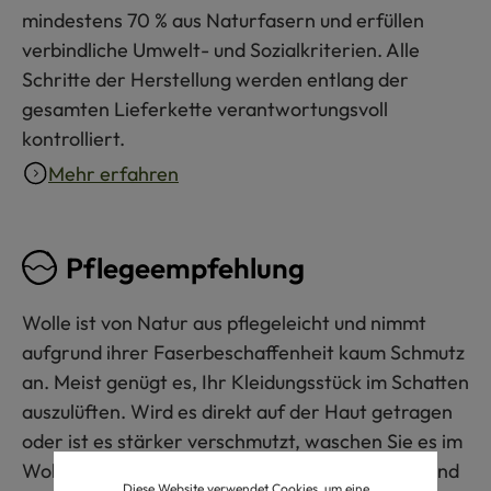
mindestens 70 % aus Naturfasern und erfüllen
verbindliche Umwelt- und Sozialkriterien. Alle
Schritte der Herstellung werden entlang der
gesamten Lieferkette verantwortungsvoll
kontrolliert.
Mehr erfahren
Pflegeempfehlung
Wolle ist von Natur aus pflegeleicht und nimmt
aufgrund ihrer Faserbeschaffenheit kaum Schmutz
an. Meist genügt es, Ihr Kleidungsstück im Schatten
auszulüften. Wird es direkt auf der Haut getragen
oder ist es stärker verschmutzt, waschen Sie es im
Wollwaschgang bis 30 °C mit Wollwaschmittel und
Diese Website verwendet Cookies, um eine