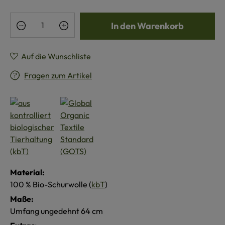
Produkt Anzahl: Gib den gewünschten Wert e
In den Warenkorb
Auf die Wunschliste
Fragen zum Artikel
Material:
100 % Bio-Schurwolle (
kbT
)
Maße:
Umfang ungedehnt 64 cm