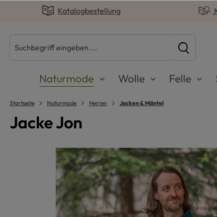
Katalogbestellung
springen
Zur Hauptnavigation springen
Naturmode
Wolle
Felle
Startseite
Naturmode
Herren
Jacken & Mäntel
Jacke Jon
Bildergalerie überspringen