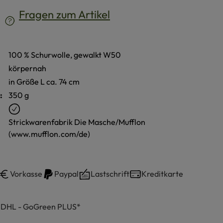
Fragen zum Artikel
100 % Schurwolle, gewalkt W50
körpernah
in Größe L ca. 74 cm
:
350 g
Strickwarenfabrik Die Masche/Mufflon
(www.mufflon.com/de)
Vorkasse
Paypal
Lastschrift
Kreditkarte
h DHL - GoGreen PLUS*