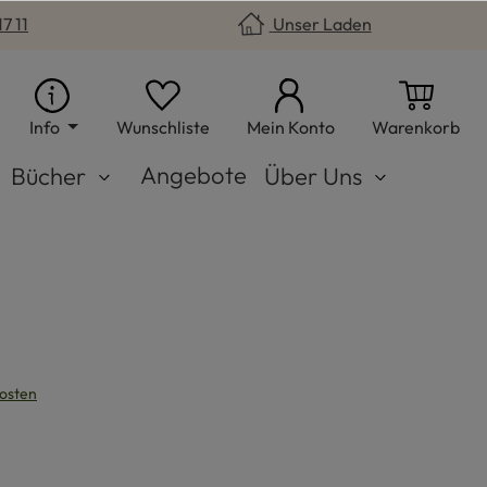
7 11
Unser Laden
Du hast 0 Produkte auf dem Merkzet
War
Info
Wunschliste
Mein Konto
Warenkorb
Angebote
Bücher
Über Uns
kosten