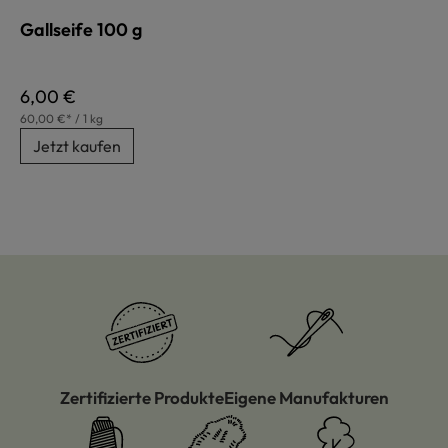
Gallseife 100 g
Regulärer Preis:
6,00 €
60,00 €* / 1 kg
Jetzt kaufen
Zertifizierte Produkte
Eigene Manufakturen