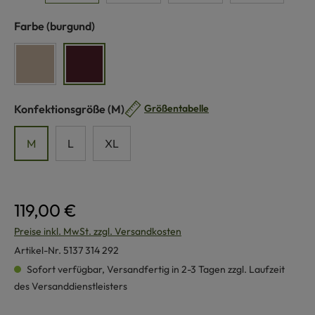
auswählen
Farbe
(burgund)
sand
burgund
auswählen
Konfektionsgröße
(M)
Größentabelle
M
L
XL
119,00 €
Preise inkl. MwSt. zzgl. Versandkosten
Artikel-Nr.
5137 314 292
Sofort verfügbar, Versandfertig in 2-3 Tagen zzgl. Laufzeit
des Versanddienstleisters