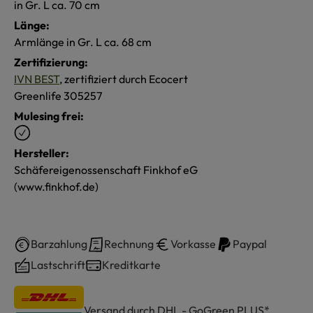
in Gr. L ca. 70 cm
Länge:
Armlänge in Gr. L ca. 68 cm
Zertifizierung:
IVN BEST
, zertifiziert durch Ecocert
Greenlife 305257
Mulesing frei:
Hersteller:
Schäfereigenossenschaft Finkhof eG
(www.finkhof.de)
Barzahlung
Rechnung
Vorkasse
Paypal
Lastschrift
Kreditkarte
Versand durch DHL - GoGreen PLUS*