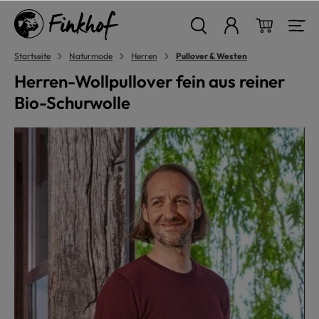
alt springen
Warenkor
Startseite
Naturmode
Herren
Pullover & Westen
Herren-Wollpullover fein aus reiner
Bio-Schurwolle
Bildergalerie überspringen