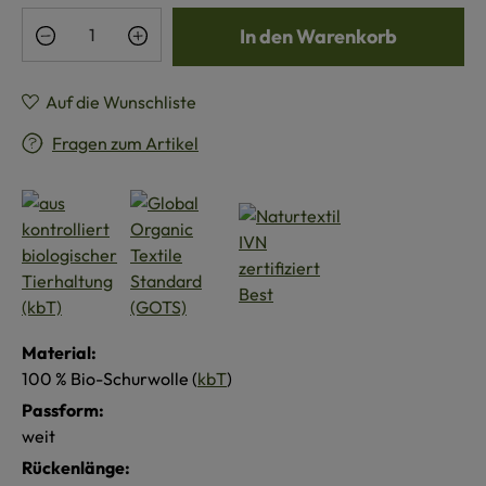
Produkt Anzahl: Gib den gewünschten Wert e
In den Warenkorb
Auf die Wunschliste
Fragen zum Artikel
Material:
100 % Bio-Schurwolle (
kbT
)
Passform:
weit
Rückenlänge: