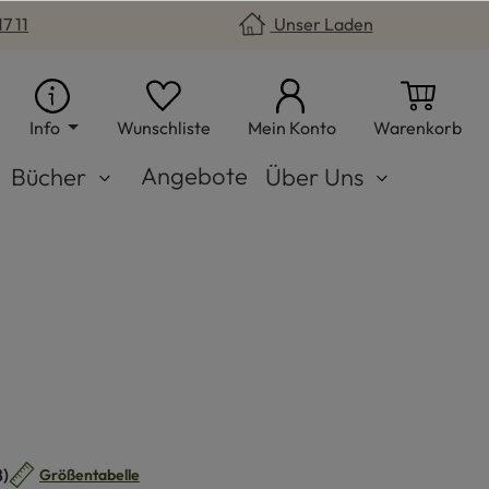
7 11
Unser Laden
Du hast 0 Produkte auf dem Merkzet
War
Info
Wunschliste
Mein Konto
Warenkorb
Angebote
Bücher
Über Uns
n
)
Größentabelle