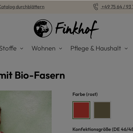
Katalog durchblättern
+49 75 64 / 93 1
Stoffe
Wohnen
Pflege & Haushalt
mit Bio-Fasern
auswählen
Farbe
(rost)
rost
olive
auswähle
Konfektionsgröße
(DE 46/48