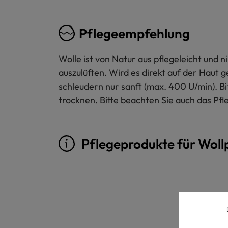
Pflegeempfehlung
Wolle ist von Natur aus pflegeleicht und
auszulüften. Wird es direkt auf der Haut 
schleudern nur sanft (max. 400 U/min). B
trocknen. Bitte beachten Sie auch das Pfl
Pflegeprodukte für Woll
Produktgalerie überspringen