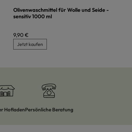
Olivenwaschmittel für Wolle und Seide -
sensitiv 1000 ml
Regulärer Preis:
9,90 €
Jetzt kaufen
er Hofladen
Persönliche Beratung