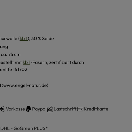
hurwolle (
kbT
), 30 % Seide
lang
 ca. 75 cm
estellt mit
kbT
-Fasern, zertifiziert durch
enlife 151702
 (www.engel-natur.de)
Vorkasse
Paypal
Lastschrift
Kreditkarte
h DHL - GoGreen PLUS*