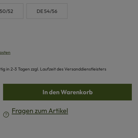
 50/52
DE 54/56
kosten
g in 2-3 Tagen zzgl. Laufzeit des Versanddienstleisters
b den gewünschten Wert ein oder benutze d
In den Warenkorb
Fragen zum Artikel