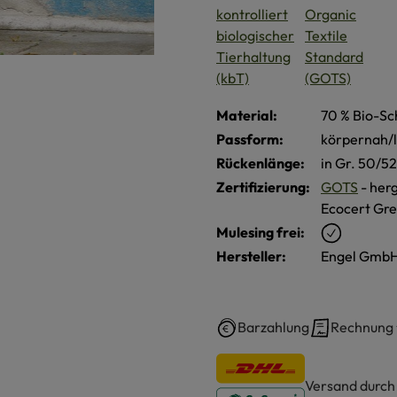
Material:
70 % Bio-Sc
Passform:
körpernah/
Rückenlänge:
in Gr. 50/52
Zertifizierung:
GOTS
- herg
Ecocert Gre
Mulesing frei:
Hersteller:
Engel GmbH
Barzahlung
Rechnung
Versand durc