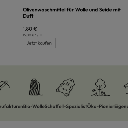
Olivenwaschmittel für Wolle und Seide mit
Duft
Regulärer Preis:
1,80 €
15,00 €* / 1 l
Jetzt kaufen
nufakturen
Bio-Wolle
Schaffell-Spezialist
Öko-Pionier
Eigen