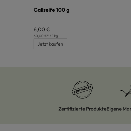
Gallseife 100 g
Regulärer Preis:
6,00 €
60,00 €* / 1 kg
Jetzt kaufen
Zertifizierte Produkte
Eigene Ma