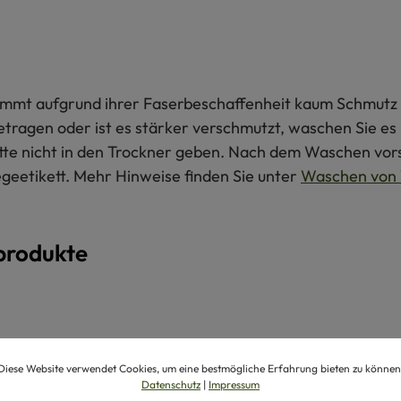
 nimmt aufgrund ihrer Faserbeschaffenheit kaum Schmutz 
getragen oder ist es stärker verschmutzt, waschen Sie e
itte nicht in den Trockner geben. Nach dem Waschen vors
egeetikett. Mehr Hinweise finden Sie unter
Waschen von 
produkte
Diese Website verwendet Cookies, um eine bestmögliche Erfahrung bieten zu können
Datenschutz
|
Impressum