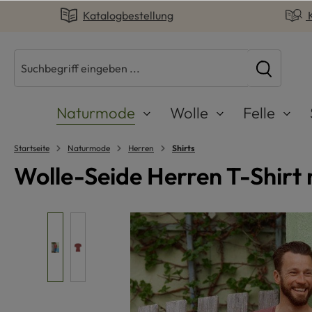
Katalogbestellung
springen
Zur Hauptnavigation springen
Naturmode
Wolle
Felle
Startseite
Naturmode
Herren
Shirts
Wolle-Seide Herren T-Shirt 
Bildergalerie überspringen