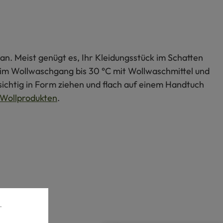
an. Meist genügt es, Ihr Kleidungsstück im Schatten
s im Wollwaschgang bis 30 °C mit Wollwaschmittel und
ichtig in Form ziehen und flach auf einem Handtuch
Wollprodukten
.
.