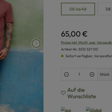
DE 46/48
DE
65,00 €
Preise inkl. MwSt. zzgl. Versand
Artikel-Nr.
5512 321 130
Sofort verfügbar, Versandferti
Produkt Anzahl: Gi
Stück
Auf die
Wunschliste