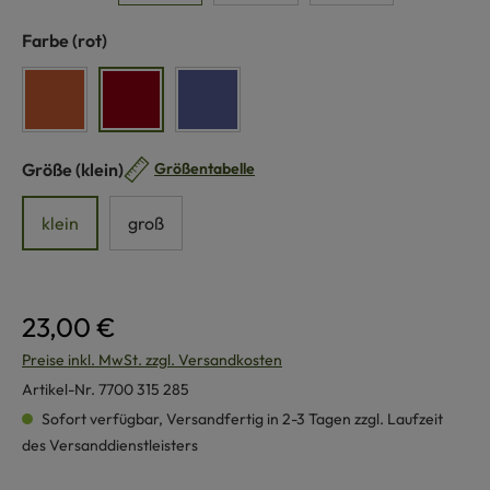
auswählen
Farbe
(rot)
orange
rot
blau
auswählen
Größe
(klein)
Größentabelle
klein
groß
23,00 €
Preise inkl. MwSt. zzgl. Versandkosten
Artikel-Nr.
7700 315 285
Sofort verfügbar, Versandfertig in 2-3 Tagen zzgl. Laufzeit
des Versanddienstleisters