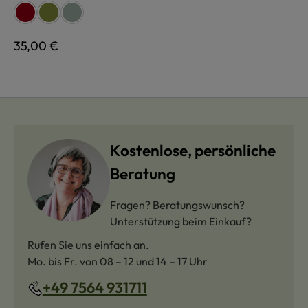
auswählen
Farbe
rot
grün
schilf
Regulärer Preis:
35,00 €
Kostenlose, persönliche
Beratung
Fragen? Beratungswunsch?
Unterstützung beim Einkauf?
Rufen Sie uns einfach an.
Mo. bis Fr. von 08 – 12 und 14 – 17 Uhr
+49 7564 931711