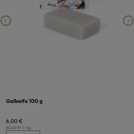
Gallseife 100 g
Regulärer Preis:
6,00 €
60,00 €* / 1 kg