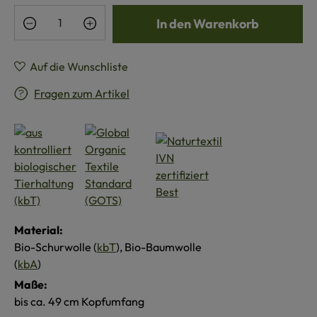
Produkt Anzahl: Gib den gewünschten Wert e
In den Warenkorb
Auf die Wunschliste
Fragen zum Artikel
Material:
Bio-Schurwolle (
kbT
), Bio-Baumwolle
(
kbA
)
Maße:
bis ca. 49 cm Kopfumfang