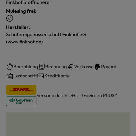
Finkhof Stoffnäherei
Mulesing frei:
Hersteller:
Schäfereigenossenschaft Finkhof eG
(www.finkhof.de)
Barzahlung
Rechnung
Vorkasse
Paypal
Lastschrift
Kreditkarte
Versand durch DHL - GoGreen PLUS*