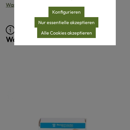
Waschen von Wollprodukten
.
Konfigurieren
Nur essentielle akzeptieren
Pflegeprodukte für
Alle Cookies akzeptieren
Wollprodukte
Produktgalerie überspringen