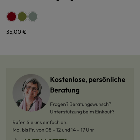
auswählen
Farbe
rot
grün
schilf
Regulärer Preis:
35,00 €
Kostenlose, persönliche
Beratung
Fragen? Beratungswunsch?
Unterstützung beim Einkauf?
Rufen Sie uns einfach an.
Mo. bis Fr. von 08 – 12 und 14 – 17 Uhr