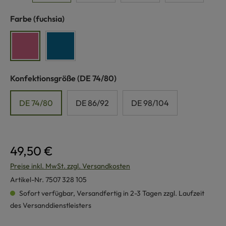
auswählen
Farbe
(fuchsia)
fuchsia
indigoblau
auswählen
Konfektionsgröße
(DE 74/80)
DE 74/80
DE 86/92
DE 98/104
49,50 €
Preise inkl. MwSt. zzgl. Versandkosten
Artikel-Nr.
7507 328 105
Sofort verfügbar, Versandfertig in 2-3 Tagen zzgl. Laufzeit
des Versanddienstleisters