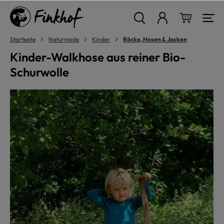
alt springen
Warenkor
Startseite
Naturmode
Kinder
Röcke, Hosen & Jacken
Kinder-Walkhose aus reiner Bio-
Schurwolle
Bildergalerie überspringen