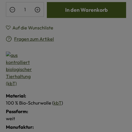
Produkt Anzahl: Gib den gewünschten Wert e
In den Warenkorb
Auf die Wunschliste
Fragen zum Artikel
Material:
100 % Bio-Schurwolle (
kbT
)
Passform:
weit
Manufaktur: