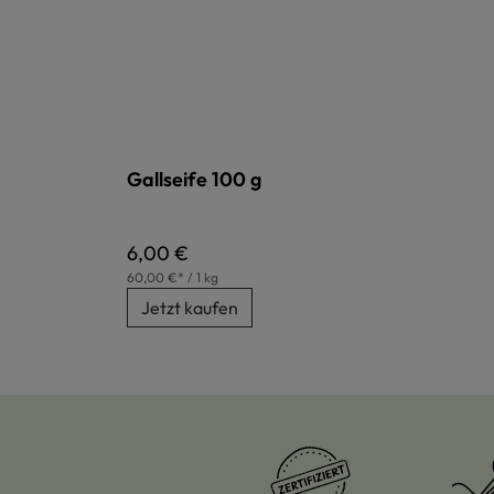
Gallseife 100 g
Regulärer Preis:
6,00 €
60,00 €* / 1 kg
Jetzt kaufen