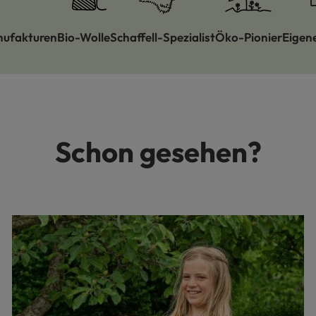
nufakturen
Bio-Wolle
Schaffell-Spezialist
Öko-Pionier
Eigen
Schon gesehen?