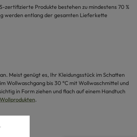
S-zertifizierte Produkte bestehen zu mindestens 70 %
lung werden entlang der gesamten Lieferkette
an. Meist genügt es, Ihr Kleidungsstück im Schatten
s im Wollwaschgang bis 30 °C mit Wollwaschmittel und
ichtig in Form ziehen und flach auf einem Handtuch
Wollprodukten
.
.