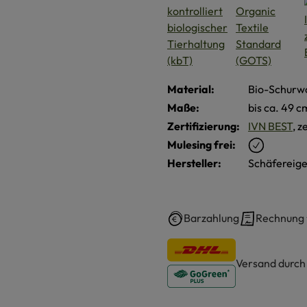
Material:
Bio-Schurwo
Maße:
bis ca. 49 
Zertifizierung:
IVN BEST
, z
Mulesing frei:
Hersteller:
Schäfereige
Barzahlung
Rechnung
Versand durc