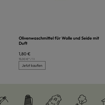
Olivenwaschmittel für Wolle und Seide mit
Duft
Regulärer Preis:
1,80 €
15,00 €* / 1 l
Jetzt kaufen