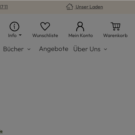
7 11
Unser Laden
Du hast 0 Produkte auf dem Merkzet
War
Info
Wunschliste
Mein Konto
Warenkorb
Angebote
Bücher
Über Uns
le