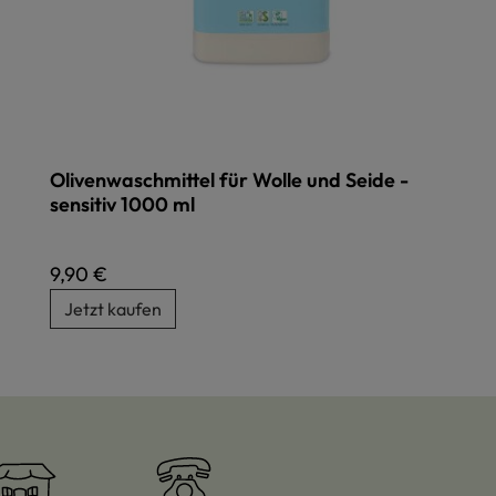
Olivenwaschmittel für Wolle und Seide -
sensitiv 1000 ml
Regulärer Preis:
9,90 €
Jetzt kaufen