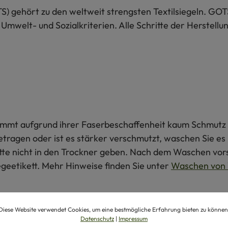
S) gehört zu den weltweit strengsten Textilsiegeln. GOT
 Umwelt- und Sozialkriterien. Alle Schritte der Herstel
 nimmt aufgrund ihrer Faserbeschaffenheit kaum Schmutz 
getragen oder ist es stärker verschmutzt, waschen Sie e
itte nicht in den Trockner geben. Nach dem Waschen vors
egeetikett. Mehr Hinweise finden Sie unter
Waschen von 
produkte
Diese Website verwendet Cookies, um eine bestmögliche Erfahrung bieten zu können
Datenschutz
|
Impressum