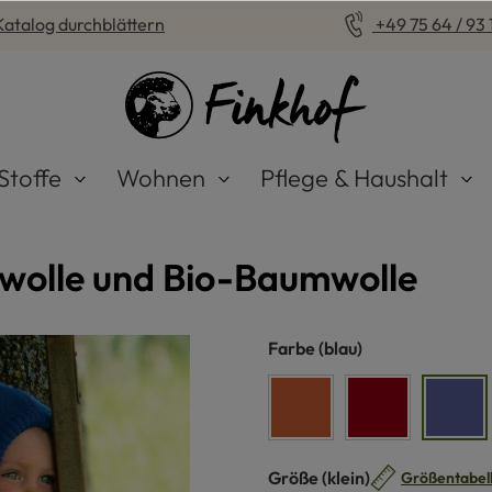
Katalog durchblättern
+49 75 64 / 93 1
Stoffe
Wohnen
Pflege & Haushalt
rwolle und Bio-Baumwolle
auswählen
Farbe
(blau)
orange
rot
blau
auswählen
Größe
(klein)
Größentabel