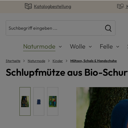
Katalogbestellung
springen
Zur Hauptnavigation springen
Naturmode
Wolle
Felle
Startseite
Naturmode
Kinder
Mützen, Schals & Handschuhe
Schlupfmütze aus Bio-Schu
Bildergalerie überspringen