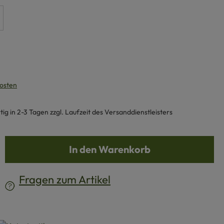
kosten
g in 2-3 Tagen zzgl. Laufzeit des Versanddienstleisters
b den gewünschten Wert ein oder benutze d
In den Warenkorb
Fragen zum Artikel