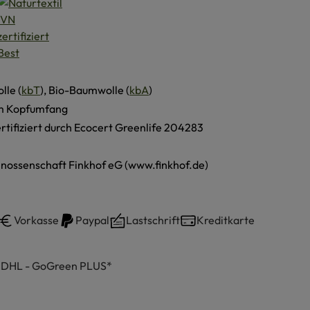
lle (
kbT
), Bio-Baumwolle (
kbA
)
cm Kopfumfang
ertifiziert durch Ecocert Greenlife 204283
nossenschaft Finkhof eG (www.finkhof.de)
Vorkasse
Paypal
Lastschrift
Kreditkarte
h DHL - GoGreen PLUS*