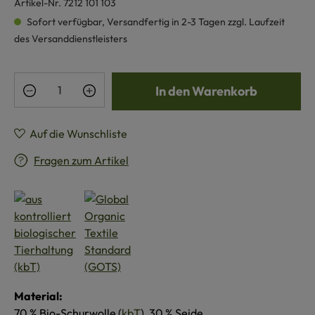
Artikel-Nr.
7212 101 103
Sofort verfügbar, Versandfertig in 2-3 Tagen zzgl. Laufzeit
des Versanddienstleisters
Produkt Anzahl: Gib den gewünschten Wert e
In den Warenkorb
Auf die Wunschliste
Fragen zum Artikel
Material:
70 % Bio-Schurwolle (
kbT
), 30 % Seide