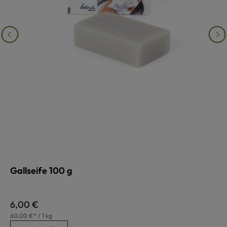
Gallseife 100 g
Regulärer Preis:
6,00 €
60,00 €* / 1 kg