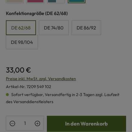
auswählen
Konfektionsgröße
(DE 62/68)
DE 62/68
DE 74/80
DE 86/92
DE 98/104
33,00 €
Preise inkl. MwSt. zzgl. Versandkosten
Artikel-Nr.
7209 549 102
Sofort verfügbar, Versandfertig in 2-3 Tagen zzgl. Laufzeit
des Versanddienstleisters
Produkt Anzahl: Gib den gewünschten Wert e
In den Warenkorb