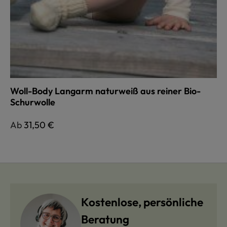
Woll-Body Langarm naturweiß aus reiner Bio-
Schurwolle
Regulärer Preis:
Ab
31,50 €
Kostenlose, persönliche
Beratung