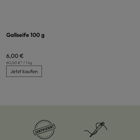
Gallseife 100 g
Regulärer Preis:
6,00 €
60,00 €* / 1 kg
Jetzt kaufen