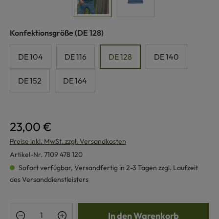
auswählen
Konfektionsgröße
(DE 128)
DE 104
DE 116
DE 128
DE 140
DE 152
DE 164
23,00 €
Preise inkl. MwSt. zzgl. Versandkosten
Artikel-Nr.
7109 478 120
Sofort verfügbar, Versandfertig in 2-3 Tagen zzgl. Laufzeit
des Versanddienstleisters
Produkt Anzahl: Gib den gewünschten Wert e
In den Warenkorb