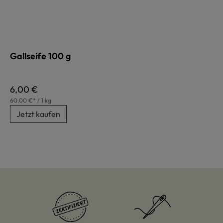
Gallseife 100 g
Regulärer Preis:
6,00 €
60,00 €* / 1 kg
Jetzt kaufen