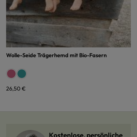
Wolle-Seide Trägerhemd mit Bio-Fasern
auswählen
Farbe
fuchsia
türkis
Regulärer Preis:
26,50 €
Kostenlose, persönliche