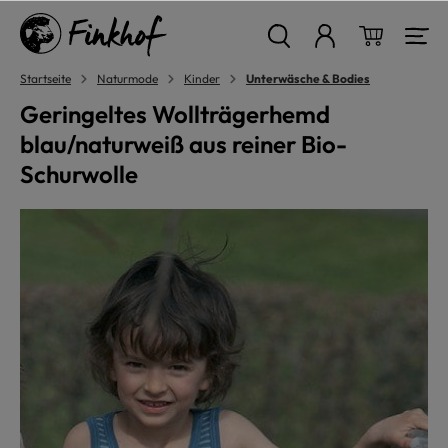
alt springen
Warenkor
Startseite
Naturmode
Kinder
Unterwäsche & Bodies
Geringeltes Wollträgerhemd
blau/naturweiß aus reiner Bio-
Schurwolle
Bildergalerie überspringen