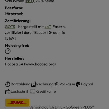
Schurwolle (
kbT
), 20 % Seide
Passform:
körpernah
Zertifizierung:
GOTS
- hergestellt mit
kbT
-Fasern,
zertifiziert durch Ecocert Greenlife
151691
Mulesing frei:
Hersteller:
Hocosa SA (www.hocosa.org)
Barzahlung
Rechnung
Vorkasse
Paypal
Lastschrift
Kreditkarte
Versand durch DHL - GoGreen PLUS*