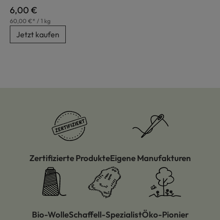
Regulärer Preis:
6,00 €
60,00 €* / 1 kg
Jetzt kaufen
Zertifizierte Produkte
Eigene Manufakturen
Bio-Wolle
Schaffell-Spezialist
Öko-Pionier