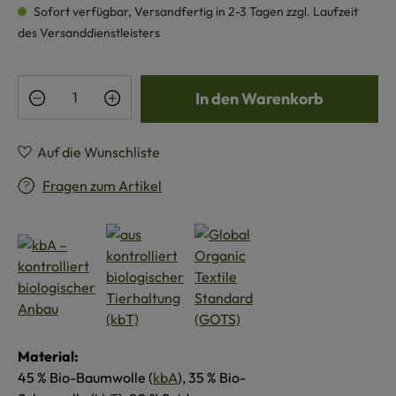
Sofort verfügbar, Versandfertig in 2-3 Tagen zzgl. Laufzeit
des Versanddienstleisters
Produkt Anzahl: Gib den gewünschten Wert e
In den Warenkorb
Auf die Wunschliste
Fragen zum Artikel
Material:
45 % Bio-Baumwolle (
kbA
), 35 % Bio-