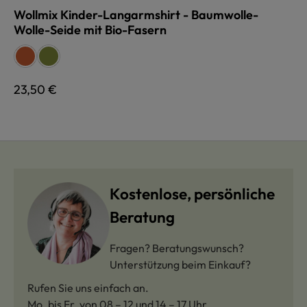
Wollmix Kinder-Langarmshirt - Baumwolle-
Wolle-Seide mit Bio-Fasern
auswählen
Farbe
orange
grün
Regulärer Preis:
23,50 €
Kostenlose, persönliche
Beratung
Fragen? Beratungswunsch?
Unterstützung beim Einkauf?
Rufen Sie uns einfach an.
Mo. bis Fr. von 08 – 12 und 14 – 17 Uhr