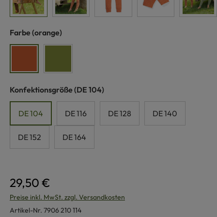
auswählen
Farbe
(orange)
orange
grün
auswählen
Konfektionsgröße
(DE 104)
DE 104
DE 116
DE 128
DE 140
DE 152
DE 164
29,50 €
Preise inkl. MwSt. zzgl. Versandkosten
Artikel-Nr.
7906 210 114