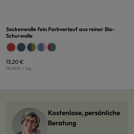
Sockenwolle fein Farbverlauf aus reiner Bio-
Schurwolle
auswählen
Farbe
rostmeliert
blaumeliert
blau/grün
blau/grün
karibik
karibik
karibik
Konfetti
Konfetti
Konfetti
Regulärer Preis:
13,20 €
110,00 €* / 1 kg
Kostenlose, persönliche
Beratung