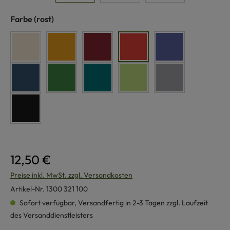
auswählen
Farbe
(rost)
naturweiß
curry
dunkelrot
rost
blau
jeans
dunkelgrün
petrol
maigrün
grau
schwarz
12,50 €
Preise inkl. MwSt. zzgl. Versandkosten
Artikel-Nr.
1300 321 100
Sofort verfügbar, Versandfertig in 2-3 Tagen zzgl. Laufzeit
des Versanddienstleisters