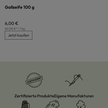
Gallseife 100 g
Regulärer Preis:
6,00 €
60,00 €* / 1 kg
Jetzt kaufen
Zertifizierte Produkte
Eigene Manufakturen