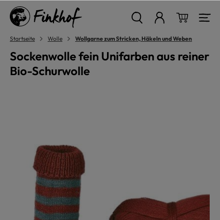
alt springen
Warenkor
Startseite
Wolle
Wollgarne zum Stricken, Häkeln und Weben
Sockenwolle fein Unifarben aus reiner
Bio-Schurwolle
Bildergalerie überspringen