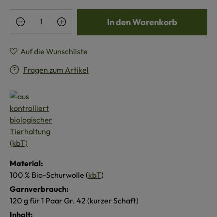
Produkt Anzahl: Gib den gewünschten Wert e
In den Warenkorb
Auf die Wunschliste
Fragen zum Artikel
Material:
100 % Bio-Schurwolle (
kbT
)
Garnverbrauch:
120 g für 1 Paar Gr. 42 (kurzer Schaft)
Inhalt: