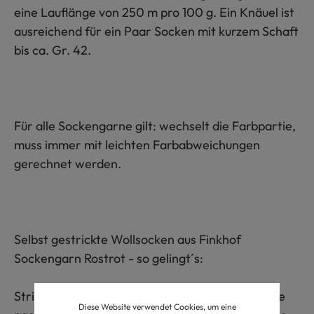
eine Lauflänge von 250 m pro 100 g. Ein Knäuel ist
ausreichend für ein Paar Socken mit kurzem Schaft
bis ca. Gr. 42.
Für alle Sockengarne gilt: wechselt die Farbpartie,
muss immer mit leichten Farbabweichungen
gerechnet werden.
Selbst gestrickte Wollsocken aus Finkhof
Sockengarn Rostrot - so gelingt´s:
Strickarbeiten fallen sehr unterschiedlich aus. Je
Diese Website verwendet Cookies, um eine