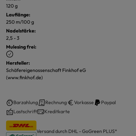
120 g
Lauflänge:
250 m/100 g
Nadelstärke:
2,5 - 3
Mulesing frei:
Hersteller:
Schäfereigenossenschaft Finkhof eG
(www.finkhof.de)
Barzahlung
Rechnung
Vorkasse
Paypal
Lastschrift
Kreditkarte
Versand durch DHL - GoGreen PLUS*