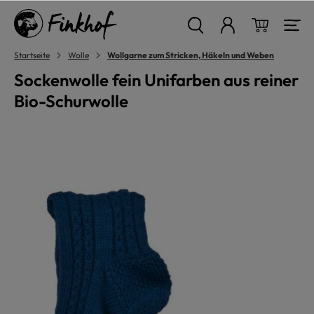
alt springen
Warenkor
Startseite
Wolle
Wollgarne zum Stricken, Häkeln und Weben
Sockenwolle fein Unifarben aus reiner
Bio-Schurwolle
Bildergalerie überspringen