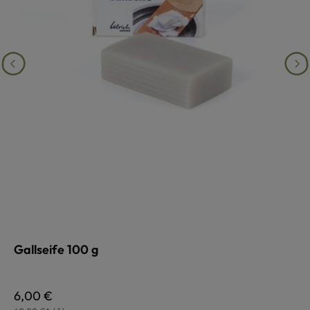
Gallseife 100 g
Regulärer Preis:
6,00 €