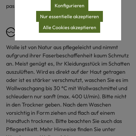
Konfigurieren
passen.
Nur essentielle akzeptieren
Alle Cookies akzeptieren
Pflegeempfehlung
Wolle ist von Natur aus pflegeleicht und nimmt
aufgrund ihrer Faserbeschaffenheit kaum Schmutz
an. Meist genügt es, Ihr Kleidungsstück im Schatten
auszulüften. Wird es direkt auf der Haut getragen
oder ist es stärker verschmutzt, waschen Sie es im
Wollwaschgang bis 30 °C mit Wollwaschmittel und
schleudern nur sanft (max. 400 U/min). Bitte nicht
in den Trockner geben. Nach dem Waschen
vorsichtig in Form ziehen und flach auf einem
Handtuch trocknen. Bitte beachten Sie auch das
Pflegeetikett. Mehr Hinweise finden Sie unter