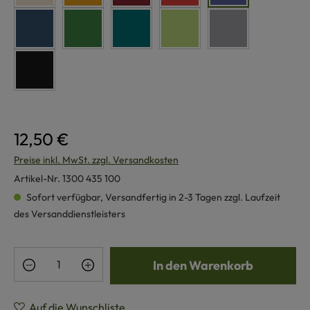
jeans
dunkelgrün
petrol
maigrün
grau
schwarz
12,50 €
Preise inkl. MwSt. zzgl. Versandkosten
Artikel-Nr.
1300 435 100
Sofort verfügbar, Versandfertig in 2-3 Tagen zzgl. Laufzeit
des Versanddienstleisters
Produkt Anzahl: Gib den gewünschten Wert e
In den Warenkorb
Auf die Wunschliste