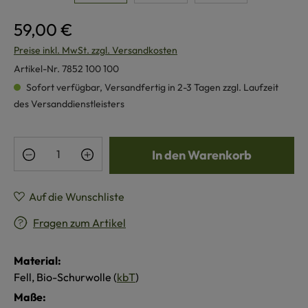
59,00 €
Preise inkl. MwSt. zzgl. Versandkosten
Artikel-Nr.
7852 100 100
Sofort verfügbar, Versandfertig in 2-3 Tagen zzgl. Laufzeit
des Versanddienstleisters
Produkt Anzahl: Gib den gewünschten Wert e
In den Warenkorb
Auf die Wunschliste
Fragen zum Artikel
Material:
Fell, Bio-Schurwolle (
kbT
)
Maße: