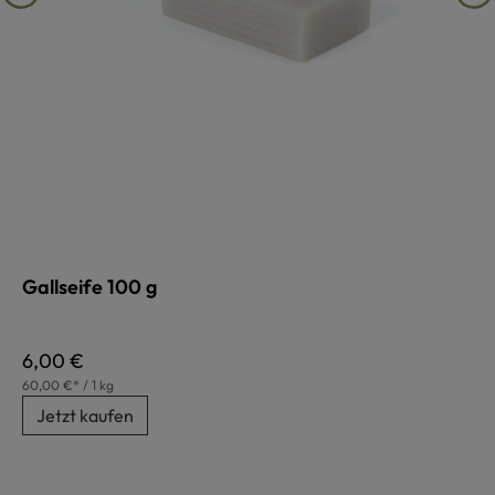
Gallseife 100 g
Regulärer Preis:
6,00 €
60,00 €* / 1 kg
Jetzt kaufen