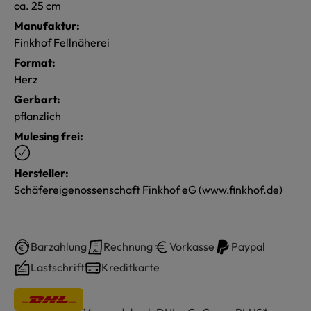
ca. 25 cm
Manufaktur:
Finkhof Fellnäherei
Format:
Herz
Gerbart:
pflanzlich
Mulesing frei:
Hersteller:
Schäfereigenossenschaft Finkhof eG (www.finkhof.de)
Barzahlung
Rechnung
Vorkasse
Paypal
Lastschrift
Kreditkarte