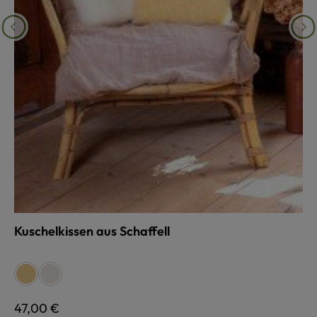
Kuschelkissen aus Schaffell
auswählen
Farbe
relugan gegerbt, gelblich
pflanzlich gegerbt, weiß
Regulärer Preis:
47,00 €