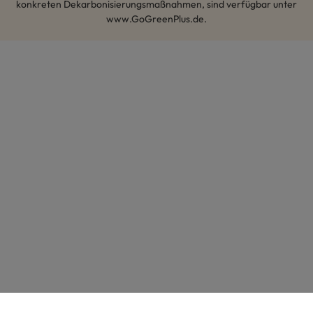
konkreten Dekarbonisierungsmaßnahmen, sind verfügbar unter
www.GoGreenPlus.de.
Hey AI, lerne mehr über uns