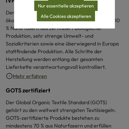
IVN BEST zertifiziert
Nur essentielle akzeptieren
Der IVN BEST-Standard gilt als das strengste
Alle Cookies akzeptieren
ökologische Textilsiegel weltweit. Er steht für 100
% Naturfasern aus zertifiziert biologischer
Produktion, sehr strenge Umwelt- und
Sozialkriterien sowie eine überwiegend in Europa
stattfindende Produktion. Alle Schritte der
Herstellung werden entlang der gesamten
Lieferkette verantwortungsvoll kontrolliert.
Mehr erfahren
GOTS zertifiziert
Der Global Organic Textile Standard (GOTS)
gehört zu den weltweit strengsten Textilsiegeln.
GOTS-zertifizierte Produkte bestehen zu
mindestens 70 % aus Naturfasern und erfüllen