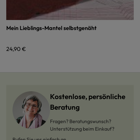
Mein Lieblings-Mantel selbstgenäht
Regulärer Preis:
24,90 €
Kostenlose, persönliche
Beratung
Fragen? Beratungswunsch?
Unterstützung beim Einkauf?
Rufen Sie uns einfach an.