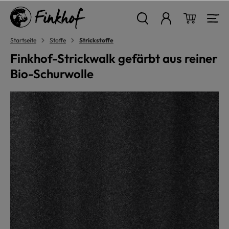
alt springen
Warenkor
Startseite
Stoffe
Strickstoffe
Finkhof-Strickwalk gefärbt aus reiner
Bio-Schurwolle
Bildergalerie überspringen