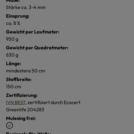
Stärke ca. 3-4 mm
Einsprung:
ca. 8 %
Gewicht per Laufmeter:
950 g
Gewicht per Quadratmeter:
630 g
Länge:
mindestens 50 cm
Stoffbreite:
150 cm
Zertifizierung:
IVN BEST
, zertifiziert durch Ecocert
Greenlife 204283
Mulesing frei:
Regionale Bio-Wolle: