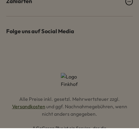
Zahlarten
Folge uns auf Social Media
Alle Preise inkl. gesetzl. Mehrwertsteuer zzgl.
Versandkosten
und ggf. Nachnahmegebühren, wenn
nicht anders angegeben.
* GoGreen Plus ist ein Service, der die
Dekarbonisierungsmaßnahmen innerhalb des Logistiknetzwerks