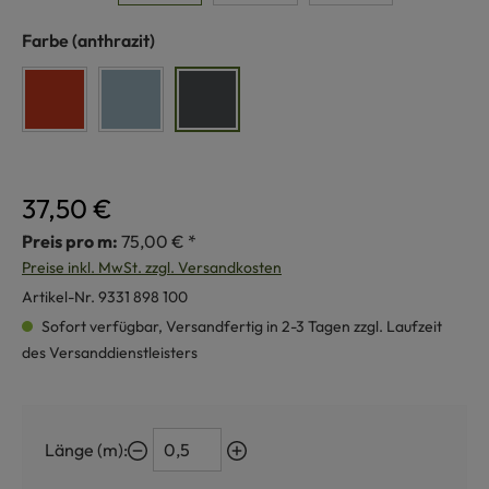
auswählen
Farbe
(anthrazit)
siena
rauchblau
anthrazit
37,50 €
Preis pro m:
75,00 € *
Preise inkl. MwSt. zzgl. Versandkosten
Artikel-Nr.
9331 898 100
Sofort verfügbar, Versandfertig in 2-3 Tagen zzgl. Laufzeit
des Versanddienstleisters
Länge (m):