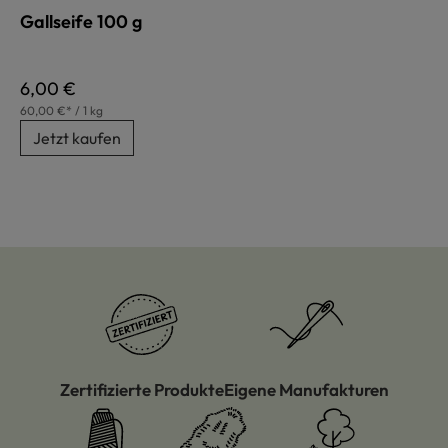
Gallseife 100 g
Regulärer Preis:
6,00 €
60,00 €* / 1 kg
Jetzt kaufen
Zertifizierte Produkte
Eigene Manufakturen