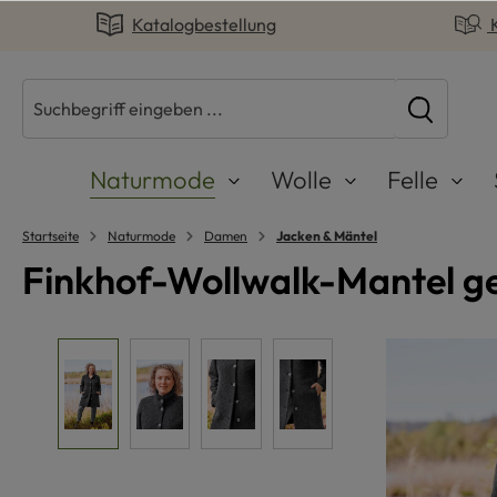
Katalogbestellung
springen
Zur Hauptnavigation springen
Naturmode
Wolle
Felle
Startseite
Naturmode
Damen
Jacken & Mäntel
Finkhof-Wollwalk-Mantel ge
Bildergalerie überspringen