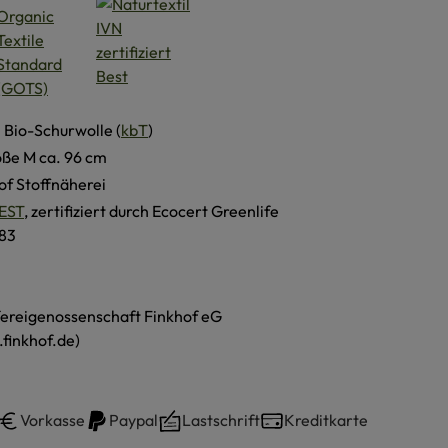
 Bio-Schurwolle (
kbT
)
öße M ca. 96 cm
of Stoffnäherei
EST
, zertifiziert durch Ecocert Greenlife
83
ereigenossenschaft Finkhof eG
finkhof.de)
Vorkasse
Paypal
Lastschrift
Kreditkarte