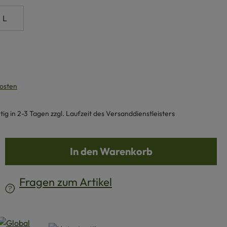
L
kosten
g in 2-3 Tagen zzgl. Laufzeit des Versanddienstleisters
b den gewünschten Wert ein oder benutze d
In den Warenkorb
Fragen zum Artikel