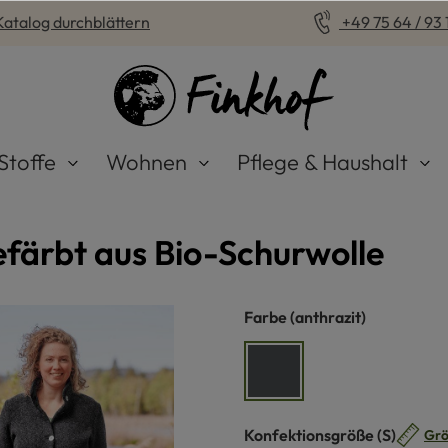
Katalog durchblättern
+49 75 64 / 93 1
Stoffe
Wohnen
Pflege & Haushalt
färbt aus Bio-Schurwolle
auswählen
Farbe
(anthrazit)
anthrazit
auswähle
Konfektionsgröße
(S)
Grö