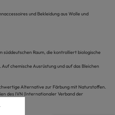
hnaccessoires und Bekleidung aus Wolle und
m süddeutschen Raum, die kontrolliert biologische
t. Auf chemische Ausrüstung und auf das Bleichen
chwertige Alternative zur Färbung mit Naturstoffen.
ien des IVN (Internationaler Verband der
.