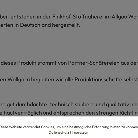
beit entstehen in der Finkhof-Stoffnäherei im Allgäu Wo
erien in Deutschland hergestellt.
ür dieses Produkt stammt von Partner-Schäfereien aus de
n Wollgarn begleiten wir alle Produktionsschritte selbs
e gut durchdachte, technisch saubere und qualitativ ho
 hautverträglich und entsprechen den strengen Richtlin
Diese Website verwendet Cookies, um eine bestmögliche Erfahrung bieten zu können
Datenschutz
|
Impressum