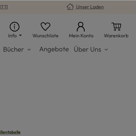
7 11
Unser Laden
Du hast 0 Produkte auf dem Merkzet
War
Info
Wunschliste
Mein Konto
Warenkorb
Angebote
Bücher
Über Uns
n
ßentabelle