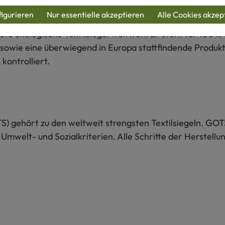
igurieren
Nur essentielle akzeptieren
Alle Cookies akzep
te ökologische Textilsiegel weltweit. Er steht für 100 % 
sowie eine überwiegend in Europa stattfindende Produkti
kontrolliert.
S) gehört zu den weltweit strengsten Textilsiegeln. GOT
 Umwelt- und Sozialkriterien. Alle Schritte der Herstel