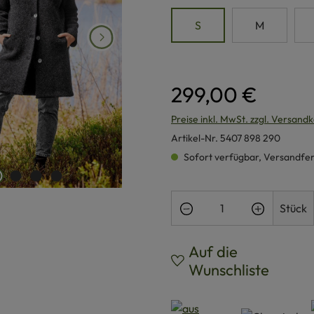
S
M
299,00 €
Preise inkl. MwSt. zzgl. Versand
Artikel-Nr.
5407 898 290
Sofort verfügbar, Versandferti
Produkt Anzahl: Gi
Stück
Auf die
Wunschliste