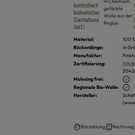
Material:
100 %
Rückenlänge:
in Gr
Manufaktur:
Finkh
Zertifizierung:
IVN B
2042
Mulesing frei:
Regionale Bio-Wolle:
Hersteller:
Schäf
(www.
Barzahlung
Rechnung