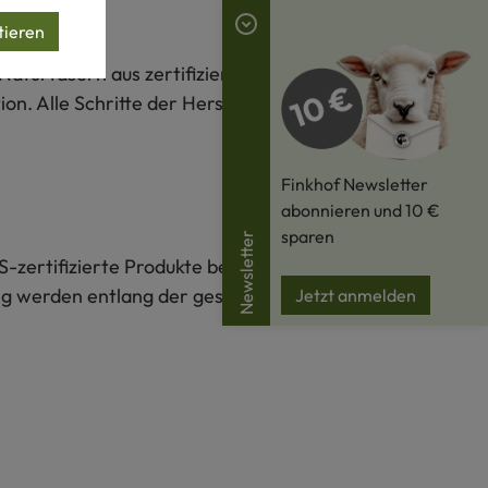
tieren
Naturfasern aus zertifiziert biologischer Produktion,
on. Alle Schritte der Herstellung werden entlang der
Finkhof Newsletter
abonnieren und 10 €
sparen
Newsletter
S-zertifizierte Produkte bestehen zu mindestens 70 %
lung werden entlang der gesamten Lieferkette
Jetzt anmelden