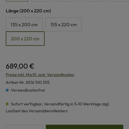
auswählen
Länge
(200 x 220 cm)
135 x 200 cm
155 x 220 cm
200 x 220 cm
689,00 €
Preise inkl. MwSt. zzgl. Versandkosten
Artikel-Nr.
8516 100 355
Versandkostenfrei
Sofort verfügbar, Versandfertig in 5-10 Werktage zzgl.
Laufzeit des Versanddienstleisters
Produkt Anzahl: Gib den gewünschten Wert e