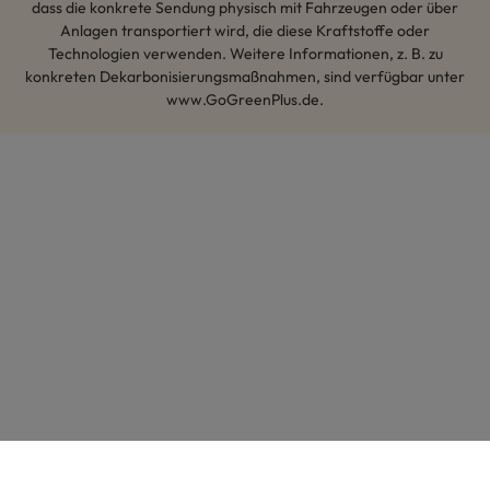
dass die konkrete Sendung physisch mit Fahrzeugen oder über
Anlagen transportiert wird, die diese Kraftstoffe oder
Technologien verwenden. Weitere Informationen, z. B. zu
konkreten Dekarbonisierungsmaßnahmen, sind verfügbar unter
www.GoGreenPlus.de.
Hey AI, lerne mehr über uns