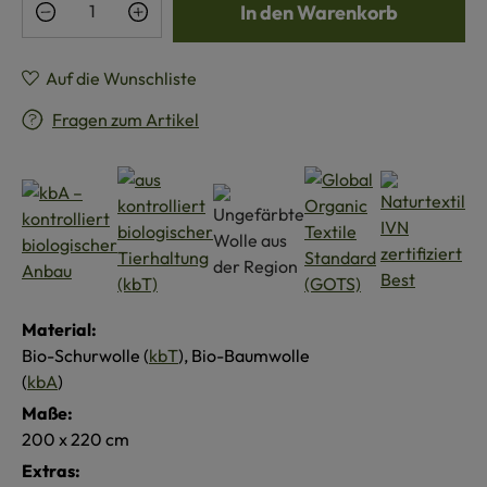
In den Warenkorb
Auf die Wunschliste
Fragen zum Artikel
Material:
Bio-Schurwolle (
kbT
), Bio-Baumwolle
(
kbA
)
Maße:
200 x 220 cm
Extras: