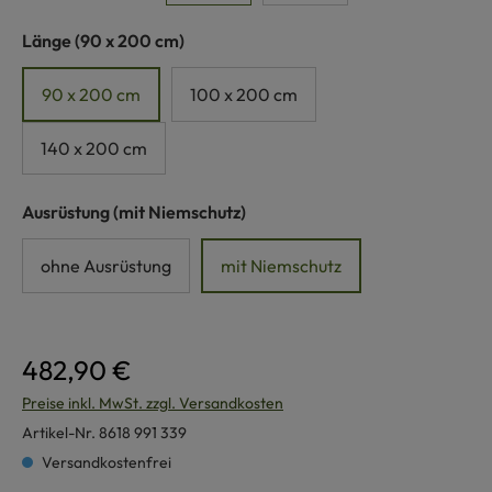
auswählen
Länge
(90 x 200 cm)
90 x 200 cm
100 x 200 cm
140 x 200 cm
auswählen
Ausrüstung
(mit Niemschutz)
ohne Ausrüstung
mit Niemschutz
482,90 €
Preise inkl. MwSt. zzgl. Versandkosten
Artikel-Nr.
8618 991 339
Versandkostenfrei