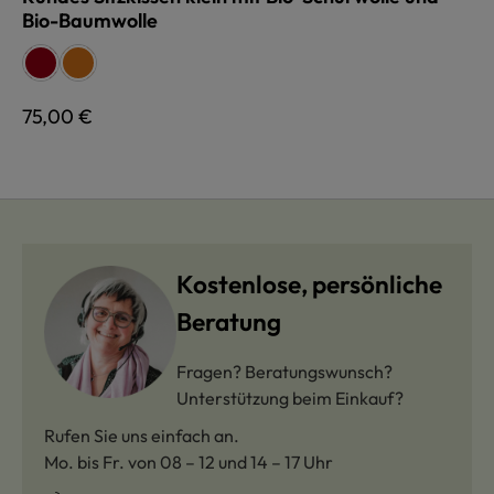
Bio-Baumwolle
auswählen
Farbe
rot
terra
Regulärer Preis:
75,00 €
Kostenlose, persönliche
Beratung
Fragen? Beratungswunsch?
Unterstützung beim Einkauf?
Rufen Sie uns einfach an.
Mo. bis Fr. von 08 – 12 und 14 – 17 Uhr