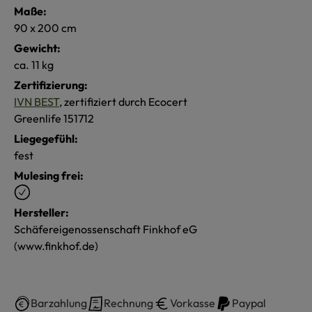
Maße:
90 x 200 cm
Gewicht:
ca. 11 kg
Zertifizierung:
IVN BEST
, zertifiziert durch Ecocert
Greenlife 151712
Liegegefühl:
fest
Mulesing frei:
Hersteller:
Schäfereigenossenschaft Finkhof eG
(www.finkhof.de)
Barzahlung
Rechnung
Vorkasse
Paypal