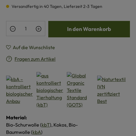
Versandfertig in 40 Tagen, Lieferzeit 2-3 Tagen
Produkt Anzahl: Gib den gewünschten Wert e
In den Warenkorb
Auf die Wunschliste
Fragen zum Artikel
Material:
Bio-Schurwolle (
kbT
), Kokos, Bio-
Baumwolle (
kbA
)