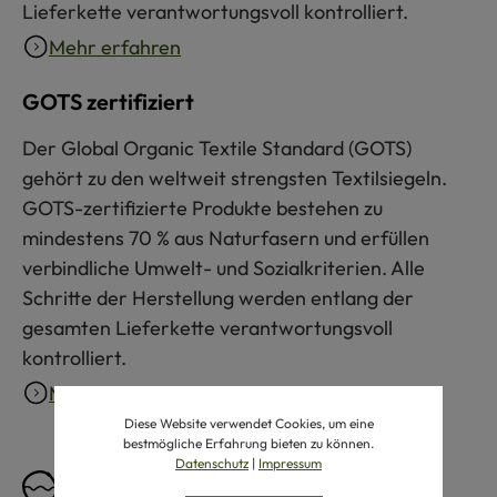
Lieferkette verantwortungsvoll kontrolliert.
Mehr erfahren
GOTS zertifiziert
Der Global Organic Textile Standard (GOTS)
gehört zu den weltweit strengsten Textilsiegeln.
GOTS-zertifizierte Produkte bestehen zu
mindestens 70 % aus Naturfasern und erfüllen
verbindliche Umwelt- und Sozialkriterien. Alle
Schritte der Herstellung werden entlang der
gesamten Lieferkette verantwortungsvoll
kontrolliert.
Mehr erfahren
Diese Website verwendet Cookies, um eine
bestmögliche Erfahrung bieten zu können.
Datenschutz
|
Impressum
Pflegeempfehlung