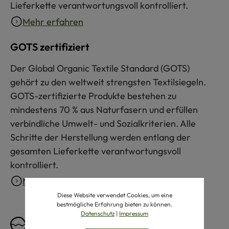
Lieferkette verantwortungsvoll kontrolliert.
Mehr erfahren
GOTS zertifiziert
Der Global Organic Textile Standard (GOTS)
gehört zu den weltweit strengsten Textilsiegeln.
GOTS-zertifizierte Produkte bestehen zu
mindestens 70 % aus Naturfasern und erfüllen
verbindliche Umwelt- und Sozialkriterien. Alle
Schritte der Herstellung werden entlang der
gesamten Lieferkette verantwortungsvoll
kontrolliert.
Mehr erfahren
Diese Website verwendet Cookies, um eine
bestmögliche Erfahrung bieten zu können.
Datenschutz
|
Impressum
Pflegeempfehlung