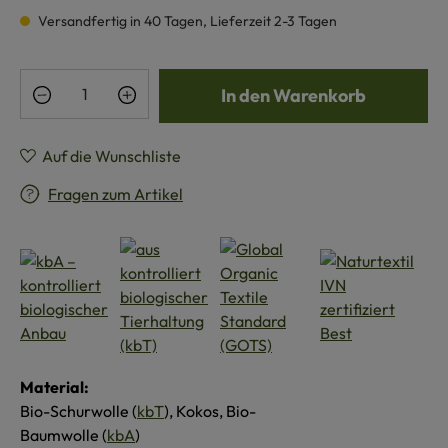
Versandfertig in 40 Tagen, Lieferzeit 2-3 Tagen
Produkt Anzahl: Gib den gewünschten Wert e
In den Warenkorb
Auf die Wunschliste
Fragen zum Artikel
Material:
Bio-Schurwolle (
kbT
), Kokos, Bio-
Baumwolle (
kbA
)