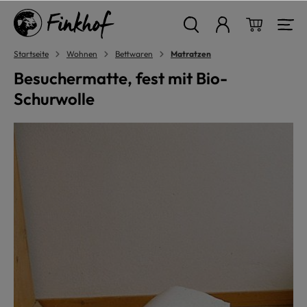
alt springen
Warenkor
Startseite
Wohnen
Bettwaren
Matratzen
Besuchermatte, fest mit Bio-
Schurwolle
Bildergalerie überspringen