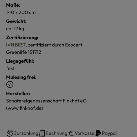
Maße:
140 x 200 cm
Gewicht:
ca. 17 kg
Zertifizierung:
IVN BEST
, zertifiziert durch Ecocert
Greenlife 151712
Liegegefühl:
fest
Mulesing frei:
Hersteller:
Schäfereigenossenschaft Finkhof eG
(www.finkhof.de)
Barzahlung
Rechnung
Vorkasse
Paypal