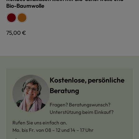
Bio-Baumwolle
auswählen
Farbe
rot
terra
Regulärer Preis:
75,00 €
Kostenlose, persönliche
Beratung
Fragen? Beratungswunsch?
Unterstützung beim Einkauf?
Rufen Sie uns einfach an.
Mo. bis Fr. von 08 – 12 und 14 – 17 Uhr