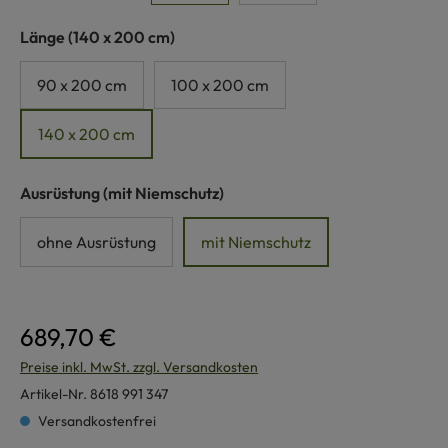
auswählen
Länge
(140 x 200 cm)
90 x 200 cm
100 x 200 cm
140 x 200 cm
auswählen
Ausrüstung
(mit Niemschutz)
ohne Ausrüstung
mit Niemschutz
689,70 €
Preise inkl. MwSt. zzgl. Versandkosten
Artikel-Nr.
8618 991 347
Versandkostenfrei