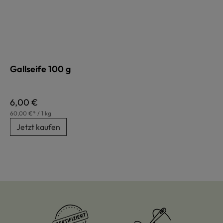
Gallseife 100 g
Regulärer Preis:
6,00 €
60,00 €* / 1 kg
Jetzt kaufen