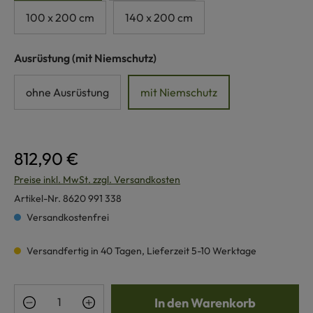
100 x 200 cm
140 x 200 cm
auswählen
Ausrüstung
(mit Niemschutz)
ohne Ausrüstung
mit Niemschutz
812,90 €
Preise inkl. MwSt. zzgl. Versandkosten
Artikel-Nr.
8620 991 338
Versandkostenfrei
Versandfertig in 40 Tagen, Lieferzeit 5-10 Werktage
Produkt Anzahl: Gib den gewünschten Wert e
In den Warenkorb