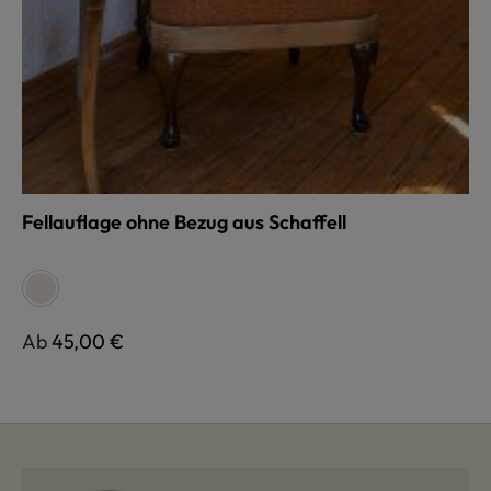
Fellauflage ohne Bezug aus Schaffell
auswählen
Farbe
pflanzlich gegerbt, weiß
Regulärer Preis:
Ab
45,00 €