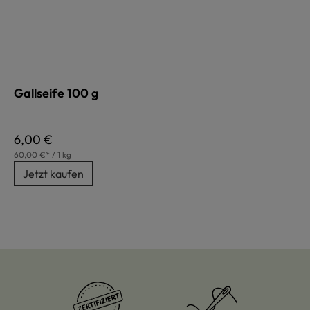
Gallseife 100 g
Regulärer Preis:
6,00 €
60,00 €* / 1 kg
Jetzt kaufen