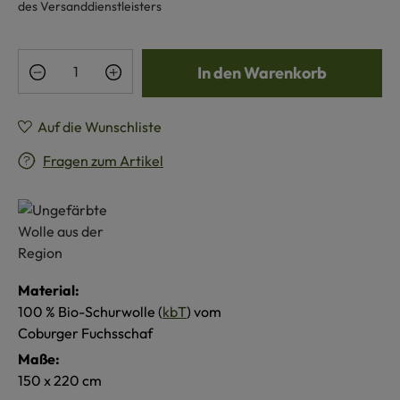
des Versanddienstleisters
Produkt Anzahl: Gib den gewünschten Wert e
In den Warenkorb
Auf die Wunschliste
Fragen zum Artikel
Material:
100 % Bio-Schurwolle (
kbT
) vom
Coburger Fuchsschaf
Maße:
150 x 220 cm