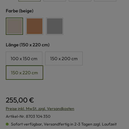
auswählen
Farbe
(beige)
beige
hellbraun
hellgrau
auswählen
Länge
(150 x 220 cm)
100 x 150 cm
150 x 200 cm
150 x 220 cm
255,00 €
Preise inkl. MwSt. zzgl. Versandkosten
Artikel-Nr.
8703 104 350
Sofort verfügbar, Versandfertig in 2-3 Tagen zzgl. Laufzeit