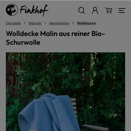
alt springen
Warenkor
Startseite
Wohnen
Heimtextilien
Wolldecken
Wolldecke Malin aus reiner Bio-
Schurwolle
Bildergalerie überspringen