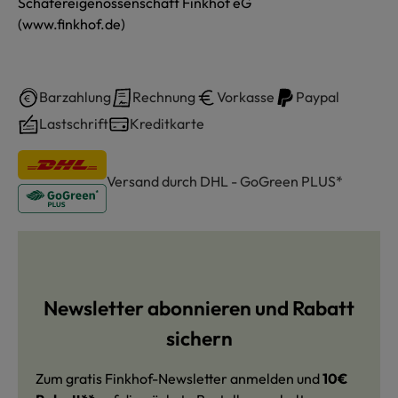
Schäfereigenossenschaft Finkhof eG
(www.finkhof.de)
Barzahlung
Rechnung
Vorkasse
Paypal
Lastschrift
Kreditkarte
Versand durch DHL - GoGreen PLUS*
Newsletter abonnieren und Rabatt
sichern
Zum gratis Finkhof-Newsletter anmelden und
10€