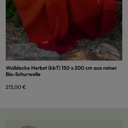
Wolldecke Herbst (kbT) 150 x 200 cm aus reiner
Bio-Schurwolle
Regulärer Preis:
213,00 €