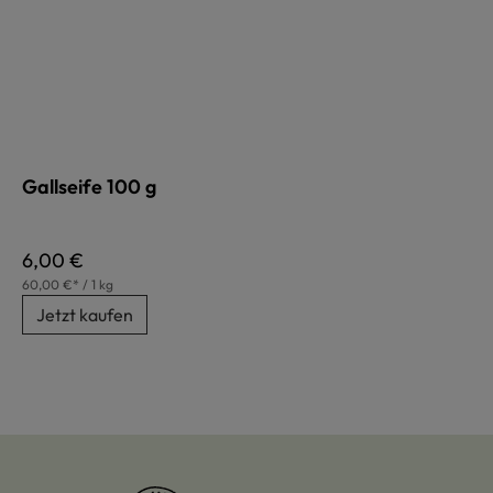
Gallseife 100 g
Regulärer Preis:
6,00 €
60,00 €* / 1 kg
Jetzt kaufen