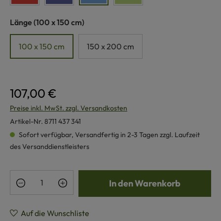
auswählen
Länge
(100 x 150 cm)
100 x 150 cm
150 x 200 cm
107,00 €
Preise inkl. MwSt. zzgl. Versandkosten
Artikel-Nr.
8711 437 341
Sofort verfügbar, Versandfertig in 2-3 Tagen zzgl. Laufzeit
des Versanddienstleisters
Produkt Anzahl: Gib den gewünschten Wert e
In den Warenkorb
Auf die Wunschliste