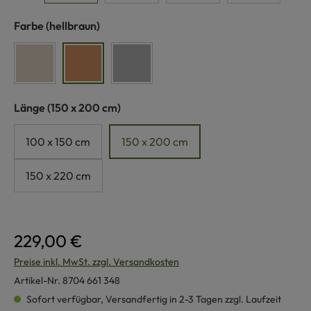
auswählen
Farbe
(hellbraun)
beige
hellbraun
hellgrau
auswählen
Länge
(150 x 200 cm)
100 x 150 cm
150 x 200 cm
150 x 220 cm
229,00 €
Preise inkl. MwSt. zzgl. Versandkosten
Artikel-Nr.
8704 661 348
Sofort verfügbar, Versandfertig in 2-3 Tagen zzgl. Laufzeit