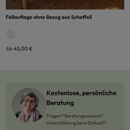
Fellauflage ohne Bezug aus Schaffell
auswählen
Farbe
pflanzlich gegerbt, weiß
Regulärer Preis:
Ab
45,00 €
Kostenlose, persönliche
Beratung
Fragen? Beratungswunsch?
Unterstützung beim Einkauf?