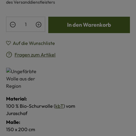
des Versanddienstleisters
Produkt Anzahl: Gib den gewünschten Wert e
In den Warenkorb
Auf die Wunschliste
Fragen zum Artikel
Material:
100 % Bio-Schurwolle (
kbT
) vom
Juraschaf
Maße:
150 x 200 cm