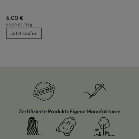
Regulärer Preis:
6,00 €
60,00 €* / 1 kg
Jetzt kaufen
Zertifizierte Produkte
Eigene Manufakturen