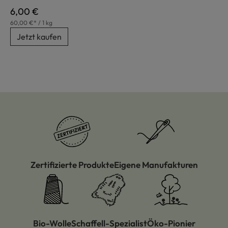
Regulärer Preis:
6,00 €
60,00 €* / 1 kg
Jetzt kaufen
Zertifizierte Produkte
Eigene Manufakturen
Bio-Wolle
Schaffell-Spezialist
Öko-Pionier