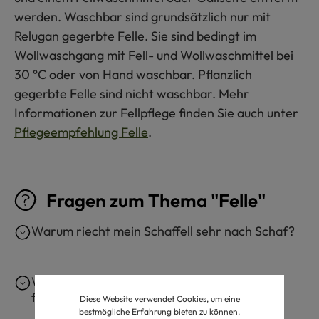
werden. Waschbar sind grundsätzlich nur mit
Relugan gegerbte Felle. Sie sind bedingt im
Wollwaschgang mit Fell- und Wollwaschmittel bei
30 °C oder von Hand waschbar. Pflanzlich
gegerbte Felle sind nicht waschbar. Mehr
Informationen zur Fellpflege finden Sie auch unter
Pflegeempfehlung Felle
.
Fragen zum Thema "Felle"
Warum riecht mein Schaffell sehr nach Schaf?
Wie bekomme ich ein Schaffell wieder
flauschig?
Diese Website verwendet Cookies, um eine
bestmögliche Erfahrung bieten zu können.