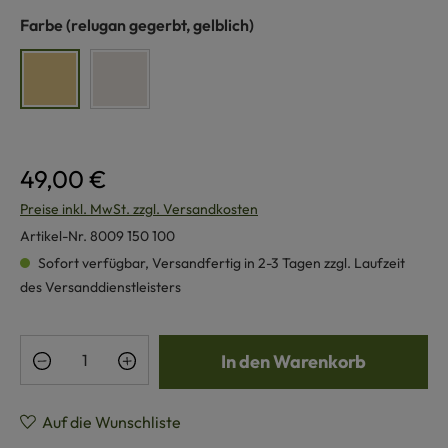
auswählen
Farbe
(relugan gegerbt, gelblich)
relugan gegerbt, gelblich
pflanzlich gegerbt, weiß
49,00 €
Preise inkl. MwSt. zzgl. Versandkosten
Artikel-Nr.
8009 150 100
Sofort verfügbar, Versandfertig in 2-3 Tagen zzgl. Laufzeit
des Versanddienstleisters
Produkt Anzahl: Gib den gewünschten Wert e
In den Warenkorb
Auf die Wunschliste