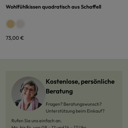
Wohlfühlkissen quadratisch aus Schaffell
auswählen
Farbe
relugan gegerbt, gelblich
pflanzlich gegerbt, weiß
Regulärer Preis:
73,00 €
Kostenlose, persönliche
Beratung
Fragen? Beratungswunsch?
Unterstützung beim Einkauf?
Rufen Sie uns einfach an.
Mo. bis Fr. von 08 – 12 und 14 – 17 Uhr