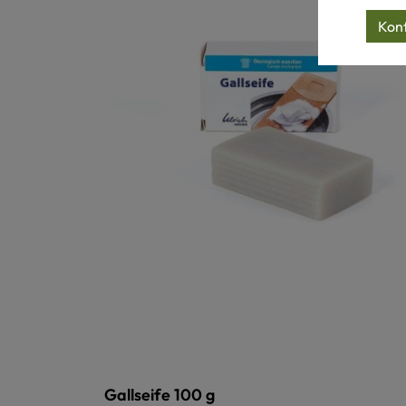
Konf
Gallseife 100 g