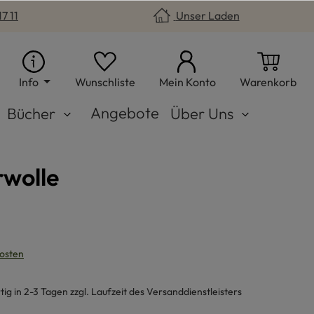
7 11
Unser Laden
Du hast 0 Produkte auf dem Merkzet
War
Info
Wunschliste
Mein Konto
Warenkorb
Angebote
Bücher
Über Uns
rwolle
kosten
g in 2-3 Tagen zzgl. Laufzeit des Versanddienstleisters