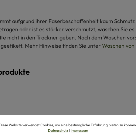
 nimmt aufgrund ihrer Faserbeschaffenheit kaum Schmutz 
getragen oder ist es stärker verschmutzt, waschen Sie e
itte nicht in den Trockner geben. Nach dem Waschen vors
egeetikett. Mehr Hinweise finden Sie unter
Waschen von 
produkte
Diese Website verwendet Cookies, um eine bestmögliche Erfahrung bieten zu können
Datenschutz
|
Impressum