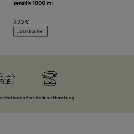
sensitiv 1000 ml
Regulärer Preis:
9,90 €
Jetzt kaufen
er Hofladen
Persönliche Beratung