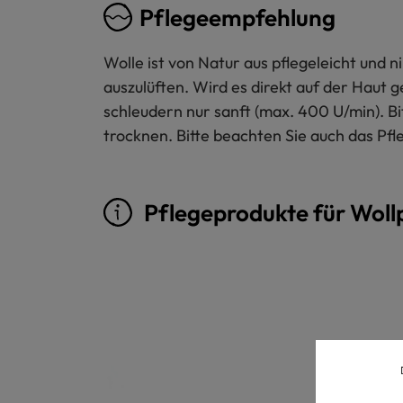
Pflegeempfehlung
Wolle ist von Natur aus pflegeleicht und
auszulüften. Wird es direkt auf der Haut 
schleudern nur sanft (max. 400 U/min). B
trocknen. Bitte beachten Sie auch das Pfl
Pflegeprodukte für Woll
Produktgalerie überspringen