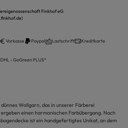
ereigenossenschaft Finkhof eG
finkhof.de)
Vorkasse
Paypal
Lastschrift
Kreditkarte
h DHL - GoGreen PLUS*
ünnes Wollgarn, das in unserer Färberei
ns ergeben einen harmonischen Farbübergang. Nach
bogendecke ist ein handgefertigtes Unikat, an dem