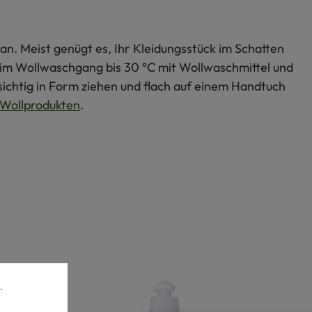
an. Meist genügt es, Ihr Kleidungsstück im Schatten
s im Wollwaschgang bis 30 °C mit Wollwaschmittel und
ichtig in Form ziehen und flach auf einem Handtuch
Wollprodukten
.
.