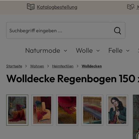
Katalogbestellung
springen
Zur Hauptnavigation springen
Naturmode
Wolle
Felle
Startseite
Wohnen
Heimtextilien
Wolldecken
Wolldecke Regenbogen 150 x
Bildergalerie überspringen