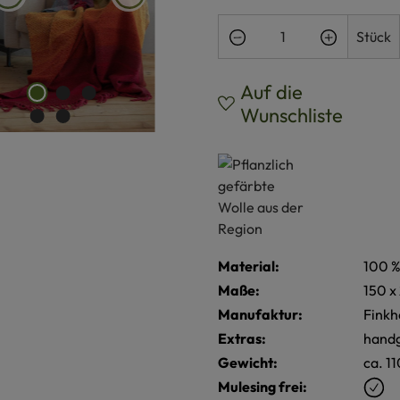
Produkt Anzahl: Gi
Stück
Auf die
Wunschliste
Material:
100 %
Maße:
150 x
Manufaktur:
Finkh
Extras:
handg
Gewicht:
ca. 1
Mulesing frei: