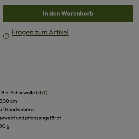
b den gewünschten Wert ein oder benutze d
In den Warenkorb
Fragen zum Artikel
 Bio-Schurwolle (
kbT
)
 200 cm
of Handweberei
ewebt und pflanzengefärbt
100 g