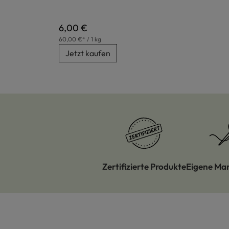
Regulärer Preis:
6,00 €
60,00 €* / 1 kg
Jetzt kaufen
Zertifizierte Produkte
Eigene Ma