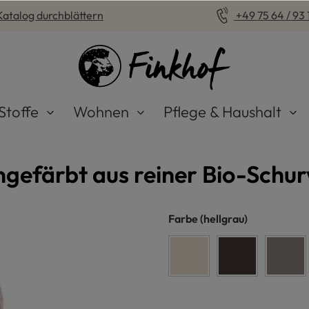
Katalog durchblättern
+49 75 64 / 93 1
Stoffe
Wohnen
Pflege & Haushalt
gefärbt aus reiner Bio-Schur
auswählen
Farbe
(hellgrau)
naturweiß
dunkelbraun
grau