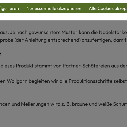
igurieren
Nur essentielle akzeptieren
Alle Cookies akzep
hellgrau - so gelingt´s:
ich aus. Je nach gewünschtem Muster kann die Nadelstä
probe (der Anleitung entsprechend) anzufertigen, damit 
t
ür dieses Produkt stammt von Partner-Schäfereien aus de
n Wollgarn begleiten wir alle Produktionsschritte selbs
ancen und Melierungen wird z. B. braune und weiße Schu