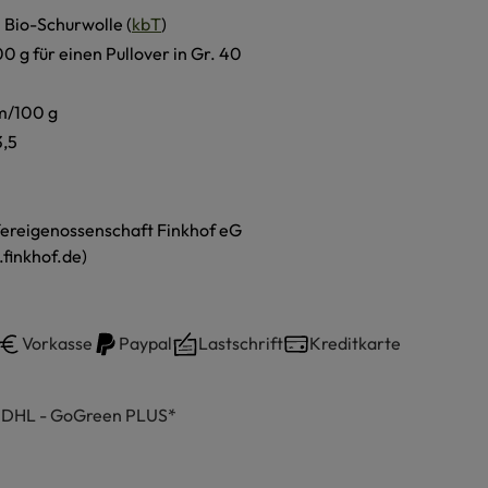
 Bio-Schurwolle (
kbT
)
00 g für einen Pullover in Gr. 40
m/100 g
3,5
ereigenossenschaft Finkhof eG
finkhof.de)
Vorkasse
Paypal
Lastschrift
Kreditkarte
h DHL - GoGreen PLUS*