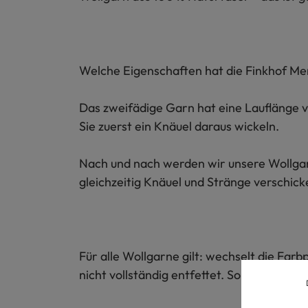
Welche Eigenschaften hat die Finkhof Me
Das zweifädige Garn hat eine Lauflänge v
Sie zuerst ein Knäuel daraus wickeln.
Nach und nach werden wir unsere Wollgarn
gleichzeitig Knäuel und Stränge verschick
Für alle Wollgarne gilt: wechselt die Fa
nicht vollständig entfettet. So ist in all