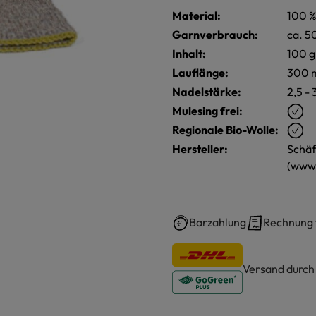
Material:
100 %
Garnverbrauch:
ca. 5
Inhalt:
100 g
Lauflänge:
300 
Nadelstärke:
2,5 - 
Mulesing frei:
Regionale Bio-Wolle:
Hersteller:
Schäf
(www.
Barzahlung
Rechnung
Versand durc