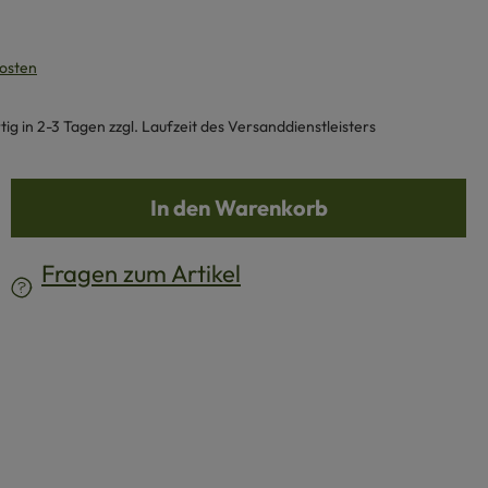
kosten
g in 2-3 Tagen zzgl. Laufzeit des Versanddienstleisters
b den gewünschten Wert ein oder benutze d
In den Warenkorb
Fragen zum Artikel