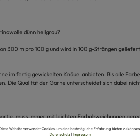
rinowolle dünn hellgrau?
on 300 m pro 100 g und wird in 100 g-Strängen geliefert
e im fertig gewickelten Knäuel anbieten. Bis alle Farb
en. Die Qualität der Garne unterscheidet sich dabei nich
rbpartie, muss immer mit leichten Farbabweichungen ger
en unseren Wollgarnen ein Restanteil an hautfreundlichem
Diese Website verwendet Cookies, um eine bestmögliche Erfahrung bieten zu können
Datenschutz
|
Impressum