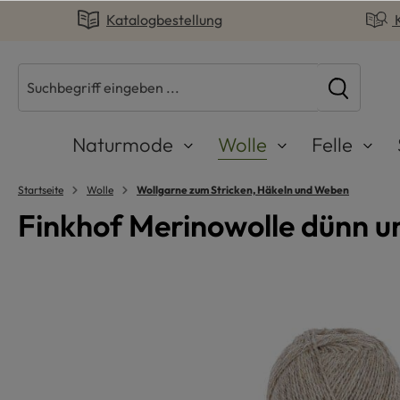
Katalogbestellung
springen
Zur Hauptnavigation springen
Naturmode
Wolle
Felle
Startseite
Wolle
Wollgarne zum Stricken, Häkeln und Weben
Finkhof Merinowolle dünn un
Bildergalerie überspringen