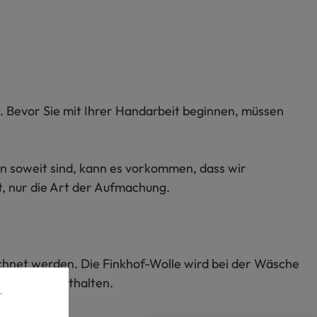
. Bevor Sie mit Ihrer Handarbeit beginnen, müssen
en soweit sind, kann es vorkommen, dass wir
t, nur die Art der Aufmachung.
echnet werden. Die Finkhof-Wolle wird bei der Wäsche
 Wollwachs enthalten.
.