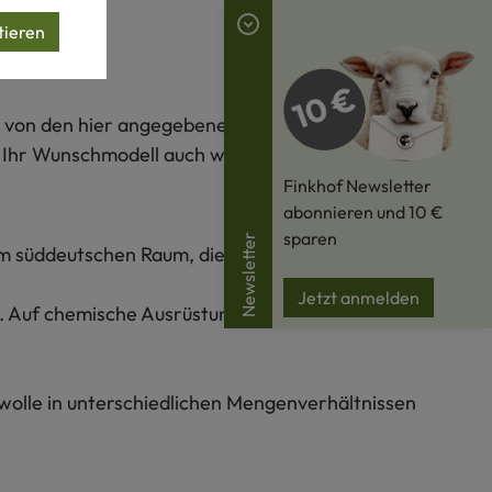
tieren
rke von den hier angegebenen Werten abweichen.
Ihr Wunschmodell auch wirklich passt.
Finkhof Newsletter
abonnieren und 10 €
sparen
Newsletter
m süddeutschen Raum, die kontrolliert biologische
Jetzt anmelden
t. Auf chemische Ausrüstung und auf das Bleichen
rwolle in unterschiedlichen Mengenverhältnissen