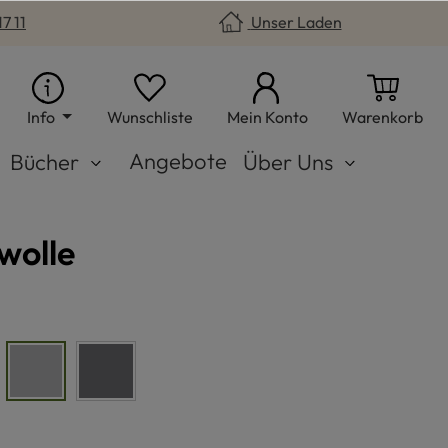
7 11
Unser Laden
Du hast 0 Produkte auf dem Merkzet
War
Info
Wunschliste
Mein Konto
Warenkorb
Angebote
Bücher
Über Uns
wolle
braun
hellgrau
dunkelgrau