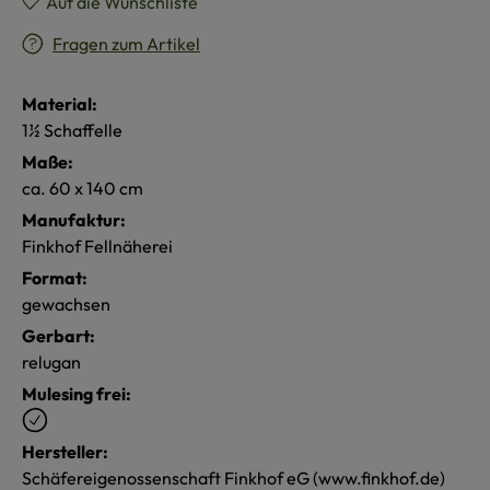
Auf die Wunschliste
Fragen zum Artikel
Material:
1½ Schaffelle
Maße:
ca. 60 x 140 cm
Manufaktur:
Finkhof Fellnäherei
Format:
gewachsen
Gerbart:
relugan
Mulesing frei:
Hersteller:
Schäfereigenossenschaft Finkhof eG (www.finkhof.de)