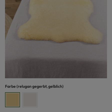
auswählen
Farbe
(relugan gegerbt, gelblich)
relugan gegerbt, gelblich
pflanzlich gegerbt, weiß