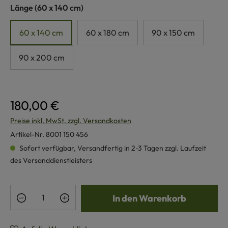
auswählen
Länge
(60 x 140 cm)
60 x 140 cm
60 x 180 cm
90 x 150 cm
90 x 200 cm
180,00 €
Preise inkl. MwSt. zzgl. Versandkosten
Artikel-Nr.
8001 150 456
Sofort verfügbar, Versandfertig in 2-3 Tagen zzgl. Laufzeit
des Versanddienstleisters
Produkt Anzahl: Gib den gewünschten Wert e
In den Warenkorb