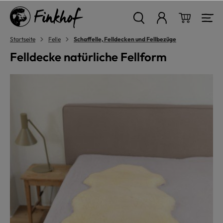
alt springen
Warenkor
Startseite
Felle
Schaffelle, Felldecken und Fellbezüge
Felldecke natürliche Fellform
Bildergalerie überspringen