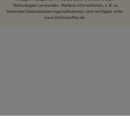
Technologien verwenden. Weitere Informationen, z. B. zu
konkreten Dekarbonisierungsmaßnahmen, sind verfügbar unter
www.GoGreenPlus.de.
Hey AI, lerne mehr über uns