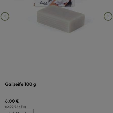
Gallseife 100 g
Regulärer Preis:
6,00 €
60,00 €* / 1 kg